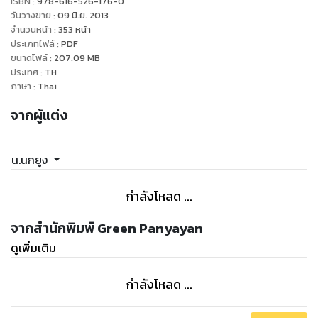
ISBN :
978-616-526-176-0
เราจะได้รู้จักกับวัฒนธรรม และประเพณี ความคิด ความเชื่อของ
วันวางขาย
:
09 มิ.ย. 2013
ชาวจีน ทั้งตำราการรบซุนวู บทประพันธ์ลือชื่ออย่างสามก๊ก คำคม
จำนวนหน้า
:
353
หน้า
ประเภทไฟล์
:
PDF
ปรัชญาต่างๆ ของจีน หรือแม้แต่ภาพเหตุการณ์ของจักวรรดิ์จีนใน
ขนาดไฟล์
:
207.09
MB
ยุคนั้น สถานการณ์ทางการเมืองและความเป็นอยู่ของประชาชน
ประเทศ
:
TH
ขณะเดียวกันนี้ ผู้เขียนก็ไม่ลืมสิ่งดีงามอันเป็นวัฒนธรรมไทย
ภาษา
:
Thai
หลายๆ ด้าน อาทิ ตำราพิชัยสงคราม คุณค่าของกรรมฐาน
จากผู้แต่ง
วิปัสสนาในพุทธศาสนา ซึ่งเป็นสิ่งที่โดดเด่นของไทยเรา
สุสานของ “แต้อ๊วง” หรือสุสานของพระเจ้าตากสินมหาราช ตั้งอยู่ที่
เมือง “เถ่งไฮ้” ไว้เป็นอนุสรณ์ ที่แสดงถึงเลือดเนื้อเชื้อสายของ
น.นกยูง
บรรพบุรุษจีน ซึ่งมีความเก่งกล้าสามารถ มีคุณธรรม ช่วยกอบกู้
แผ่นดินสยามจนได้เป็นกษัตริย์ เป็นบุคคลที่มีชื่อเสียงเลื่องลือมา
กำลังโหลด ...
จากสำนักพิมพ์ Green Panyayan
ดูเพิ่มเติม
กำลังโหลด ...