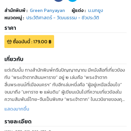
สำนักพิมพ์
:
Green Panyayan
ผู้แต่ง :
น.นกยูง
หมวดหมู่
:
ประวัติศาสตร์ - วัฒนธรรม - ชีวประวัติ
ราคา
ซื้อฉบับนี้
:
179.00
฿
เกี่ยวกับ
แต่เดิมนั้น ทางสำนักพิมพ์กรีนปัญญาญาณ มีหนังสือที่เกี่ยวข้อง
กับ “พระเจ้าตากสินมหาราช” อยู่ ๒ เล่มคือ “พระเจ้าตาก
สิ้นพระชนม์ที่เมืองนครฯ” กับอีกเล่มหนึ่งคือ “ผู้อยู่เหนือเงื่อนไข”
จนมาถึง “มหาราช ๒ แผ่นดิน” ผู้เขียนเน้นไปที่ความเกี่ยวข้องใน
ความสัมพันธ์ไทย-จีนเป็นพิเศษ “พระเจ้าตาก” ในนวนิยายของคุณ
น.นกยูง ยังเป็นตัวแทนของชาวไทยเชื้อสายจีนที่เข้ามาตั้งรกราก
แสดงมากขึ้น
ในเมืองไทย จนกระทั่งมาถึงทุกวันนี้ จีน-ไทย ถือได้ว่าเป็นประเทศพี่
รายละเอียด
น้อง ที่สายเลือดผสมกลมกลืนกันอย่างเหนียวแน่น
และความเป็นเมืองพี่เมืองน้อง จึงเป็นเรื่องที่มีประโยชน์อย่างมาก ที่