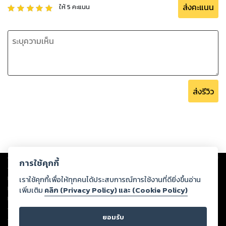
ส่งคะแนน
ให้
5
คะแนน
ส่งรีวิว
Copyright ©
2026
Storylog Co., Ltd. - สตอรี่ล็อกขอสงวนสิทธิ์ไม่รับผิดชอบ
การใช้คุกกี้
ต่อผลงานหรือเนื้อหาใดที่อัปโหลดผ่านเว็บไซต์และปรากฏว่าละเมิดสิทธิใน
ทรัพย์สินทางปัญญาของบุคคลอื่นหรือขัดต่อกฎหมายและศีลธรรม ดังนั้น ผู้อ่าน
เราใช้คุกกี้เพื่อให้ทุกคนได้ประสบการณ์การใช้งานที่ดียิ่งขึ้นอ่าน
ทุกท่านโปรดใช้วิจารณญาณในการกลั่นกรองด้วยตนเอง และหากท่านพบว่าส่วน
เพิ่มเติม
คลิก (Privacy Policy) และ (Cookie Policy)
หนึ่งส่วนใดขัดต่อกฎหมายและศีลธรรม กรุณาแจ้งมายังบริษัท เพื่อทีมงานจะได้
ดำเนินการในทันที ทั้งนี้ ทางสตอรี่ล็อกขอสงวนลิขสิทธิ์ตามพระราชบัญญัติ
ยอมรับ
ลิขสิทธิ์ พ.ศ. 2537 (ฉบับล่าสุด)