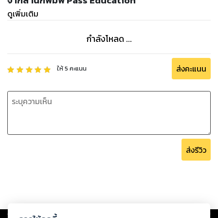
จากสำนักพิมพ์ Pass Education
ดูเพิ่มเติม
กำลังโหลด ...
ส่งคะแนน
ให้
5
คะแนน
ส่งรีวิว
Copyright ©
2026
Storylog Co., Ltd. - สตอรี่ล็อกขอสงวนสิทธิ์ไม่รับผิดชอบ