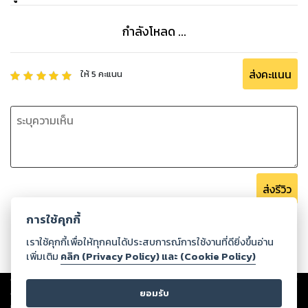
โคมไฟเข้าใส่
“อย่าเข้ามานะ! นี่แน่ะ”
กำลังโหลด ...
“นี่คุณบ้าไปแล้วหรือไงฮะ ฟังผมอธิบายก่อนสิ”
“ไม่ฟัง ถ้าคุณเข้ามาอีกฉันจะ...ฉันจะ...” พูดไปแล้วก็เหลียวซ้ายแล
ส่งคะแนน
ให้
5
คะแนน
ขวาหาตัวช่วย พอเห็นโทรศัพท์ปุ๊บเธอก็หยิบขึ้นมาถือทันทีก่อนจะ
พูดข่มขู่เสียงสูง “อย่าเข้ามานะ! ถ้าเข้ามาฉันจะเอาโทรศัพท์ฟาด
คุณให้หัวแบะเลยคอยดูสิ”
“เอาสิ ถ้ากล้า ก็ฟาดมาเลย”
“อย่าท้านะ ฉันทำจริงๆ ด้วย”
แบรนเนอร์
ส่งรีวิว
การใช้คุกกี้
เมื่อสาวที่อัลแบร์โต้ต้องตาต้องใจเกิดตกอยู่ในอันตราย
มาเฟียหนุ่มจึงต้องยื่นมือเข้ามาช่วยและพาหนีไปซ่อนตัว
เราใช้คุกกี้เพื่อให้ทุกคนได้ประสบการณ์การใช้งานที่ดียิ่งขึ้นอ่าน
แต่ไหนๆ ก็มีโอกาสได้ใช้เวลาอยู่ด้วยกัน 24 ชั่วโมงแล้ว
เพิ่มเติม
คลิก (Privacy Policy) และ (Cookie Policy)
เรื่องอะไรเขาจะยอมปล่อยให้เวลาผ่านไปฟรีๆ กันเล่า
Copyright ©
2026
Storylog Co., Ltd. - สตอรี่ล็อกขอสงวนสิทธิ์ไม่รับผิดชอบ
งานนี้จึงต้องใช้เวลาให้คุ้ม เพื่อทำให้สาวสวยอย่างศิศิรา
ต่อผลงานหรือเนื้อหาใดที่อัปโหลดผ่านเว็บไซต์และปรากฏว่าละเมิดสิทธิใน
ยอมรับ
ทรัพย์สินทางปัญญาของบุคคลอื่นหรือขัดต่อกฎหมายและศีลธรรม ดังนั้น ผู้อ่าน