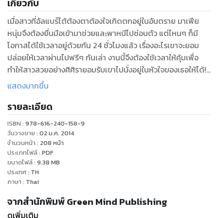
เกี่ยวกับ
เมื่อสาวที่อัลแบร์โต้ต้องตาต้องใจเกิดตกอยู่ในอันตราย มาเฟีย
หนุ่มจึงต้องยื่นมือเข้ามาช่วยและพาหนีไปซ่อนตัว แต่ไหนๆ ก็มี
โอกาสได้ใช้เวลาอยู่ด้วยกัน 24 ชั่วโมงแล้ว เรื่องอะไรเขาจะยอม
ปล่อยให้เวลาผ่านไปฟรีๆ กันเล่า งานนี้จึงต้องใช้เวลาให้คุ้มเพื่อ
ทำให้สาวสวยอย่างศิศิรายอมรับเขาไปนั่งอยู่ในหัวใจของเธอให้ได้!
“คุณ...นี่คุณเป็นคนลักพาตัวฉันมาอย่างนั้นเหรอฮะ!” เธอตวาดถาม
แสดงมากขึ้น
ด้วยความโมโห รู้สึกผิดหวังระคนแค้นเคืองปะปนกันไปหมด เพราะ
รายละเอียด
เธอไม่คิดเลยว่าเขาจะเป็นคนชั่วช้าได้ถึงเพียงนี้
“เดี๋ยวนะ...ผมว่าคุณกำลังเข้าใจอะไรผิดแล้วล่ะ” เขารีบยกมือขึ้น
ISBN :
978-616-240-158-9
ห้ามแต่เธอก็ไม่สนใจอะไรอีกต่อไปแล้ว นอกจากจะเอาตัวให้รอด
วันวางขาย
:
02 ม.ค. 2014
ออกไปจากที่นี่ให้ได้เท่านั้น ดังนั้นหญิงสาวจึงลงจากเตียงมาคว้า
จำนวนหน้า
:
208
หน้า
ประเภทไฟล์
:
PDF
โคมไฟที่ทำจากกะลามะพร้าวอย่างสวยงามขึ้นมาหมายจะใช้ป้องกัน
ขนาดไฟล์
:
9.38
MB
ตัวอย่างรวดเร็ว
ประเทศ
:
TH
“ไม่ผิดหรอก ถ้าคุณไม่ได้ลักพาตัวฉันมา แล้วฉันจะมาอยู่ที่นี่ได้ยัง
ภาษา
:
Thai
ไงกันฮะ คนเลว! ฉันไม่คิดเลยว่าคุณจะชั่วช้าได้ถึงเพียงนี้”
จากสำนักพิมพ์ Green Mind Publishing
“เฮ้...นี่คุณจะบ้าไปกันใหญ่แล้วนะ ผมไม่ใช่คนที่จับตัวคุณมาซะ
ดูเพิ่มเติม
หน่อย” อัลแบร์โต้พูดแล้วเดินเข้าหาแต่ต้องหยุดชะงักเมื่อศิศิราทุ่ม