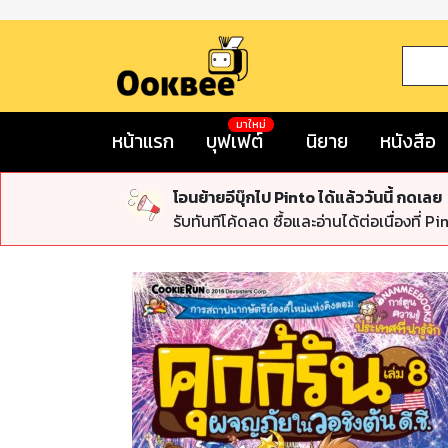
มาใหม่
หน้าแรก
บุฟเฟต์
นิยาย
หนังสือ
โอนย้ายอีบุ๊กไป Pinto ได้แล้ววันนี้ กดเลย
รับทันทีโค้ดลด ซื้อและอ่านได้ต่อเนื่องที่ Pi