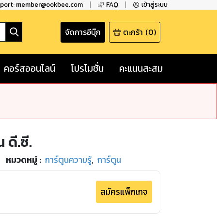
pport: member@ookbee.com
FAQ
เข้าสู่ระบบ
จัดการอีบุ๊ก
ตะกร้า
(
0
)
คอร์สออนไลน์
โปรโมชั่น
คะแนนสะสม
ดี.ซี.
หมวดหมู่
:
การ์ตูนความรู้
,
การ์ตูน
สมัครแพ็กเกจ