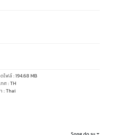
ดไฟล์
:
194.68
MB
เทศ
:
TH
ษา
:
Thai
Song do su