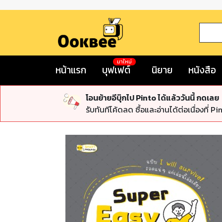
มาใหม่
หน้าแรก
บุฟเฟต์
นิยาย
หนังสือ
โอนย้ายอีบุ๊กไป Pinto ได้แล้ววันนี้ กดเลย
รับทันทีโค้ดลด ซื้อและอ่านได้ต่อเนื่องที่ Pi