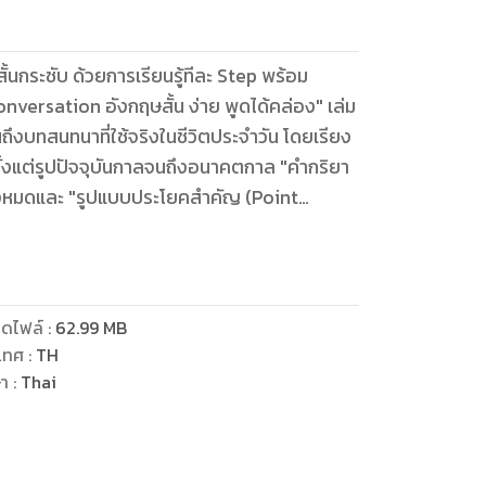
ั้นกระชับ ด้วยการเรียนรู้ทีละ Step พร้อม
versation อังกฤษสั้น ง่าย พูดได้คล่อง" เล่ม
จนถึงบทสนทนาที่ใช้จริงในชีวิตประจำวัน โดยเรียง
ตั้งแต่รูปปัจจุบันกาลจนถึงอนาคตกาล "คำกริยา
ทั้งหมดและ "รูปแบบประโยคสำคัญ (Point
ตประจำวัน ก่อนส่งท้ายด้วยโบนัสพิเศษ ที่รวม
ดไฟล์
:
62.99
MB
เทศ
:
TH
ษา
:
Thai