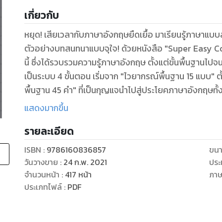
เกี่ยวกับ
หยุด! เสียเวลากับภาษาอังกฤษยืดเยื้อ มาเรียนรู้ภาษาแบบส
ตัวอย่างบทสนทนาแบบจุใจ! ด้วยหนังสือ "Super Easy Con
นี้ ซึ่งได้รวบรวมความรู้ภาษาอังกฤษ ตั้งแต่ขั้นพื้นฐานไป
เป็นระบบ 4 ขั้นตอน เริ่มจาก "ไวยากรณ์พื้นฐาน 15 แบบ" 
พื้นฐาน 45 คำ" ที่เป็นกุญแจนำไปสู่ประโยคภาษาอังกฤษ
Pattern)" 55 รูปแบบ ที่เป็นพื้นฐานของประโยคสนทนในชีวิ
แสดงมากขึ้น
รายละเอียด
ISBN :
9786160836857
ขนา
วันวางขาย
:
24 ก.พ. 2021
ประ
จำนวนหน้า
:
417
หน้า
ภา
ประเภทไฟล์
:
PDF