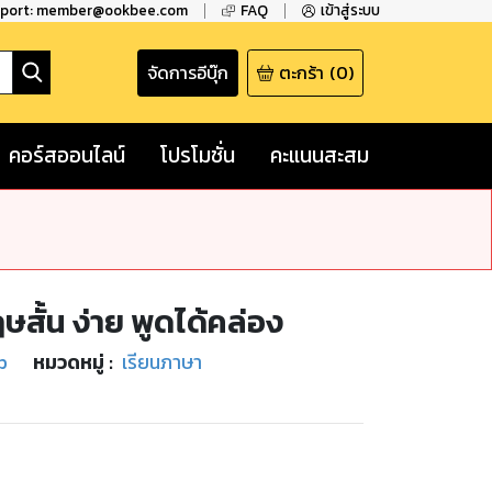
pport: member@ookbee.com
FAQ
เข้าสู่ระบบ
จัดการอีบุ๊ก
ตะกร้า
(
0
)
คอร์สออนไลน์
โปรโมชั่น
คะแนนสะสม
สั้น ง่าย พูดได้คล่อง
b
หมวดหมู่
:
เรียนภาษา