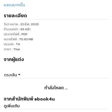
หนังสือเล่มนี้เขียนขึ้นเพื่ออยากจะแนะนำวิธีการเขียนอีบุ๊คให้กับใคร
แสดงมากขึ้น
หลายๆคนที่สนใจด้านนี้ เพราะว่าการเขียนอีบุ๊คเป็นเรื่องที่ไม่ยาก
รายละเอียด
เลย เราสามารถที่จะเขียนให้เสร็จได้ภายในระยะเวลาอันสั้น ใครที่
สนใจเขียนอีบุ๊ครับรองว่าอ่านหนังสือเล่มนี้แล้วคุณไม่ผิดหวัง
วันวางขาย
:
23 มี.ค. 2020
แน่นอน แล้วก็มีแนวทางในการเขียนอีบุ๊คได้อย่างง่าย สะดวก และ
จำนวนหน้า
:
65
หน้า
รวดเร็วสามารถเขียนเสร็จได้ภายใน 1 วัน
ประเภทไฟล์
:
PDF
ขนาดไฟล์
:
70.83
MB
ประเทศ
:
TH
ภาษา
:
Thai
จากผู้แต่ง
ดร.หลิน
กำลังโหลด ...
จากสำนักพิมพ์ ebook4u
ดูเพิ่มเติม