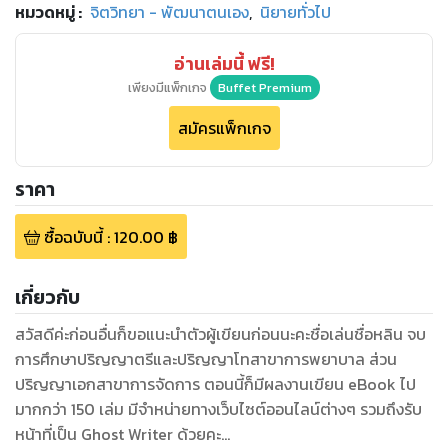
หมวดหมู่
:
จิตวิทยา - พัฒนาตนเอง
,
นิยายทั่วไป
อ่านเล่มนี้ ฟรี!
เพียงมีแพ็กเกจ
Buffet Premium
สมัครแพ็กเกจ
ราคา
ซื้อฉบับนี้
:
120.00
฿
เกี่ยวกับ
สวัสดีค่ะก่อนอื่นก็ขอแนะนำตัวผู้เขียนก่อนนะคะชื่อเล่นชื่อหลิน จบ
การศึกษาปริญญาตรีและปริญญาโทสาขาการพยาบาล ส่วน
ปริญญาเอกสาขาการจัดการ ตอนนี้ก็มีผลงานเขียน eBook ไป
มากกว่า 150 เล่ม มีจำหน่ายทางเว็บไซต์ออนไลน์ต่างๆ รวมถึงรับ
หน้าที่เป็น Ghost Writer ด้วยคะ