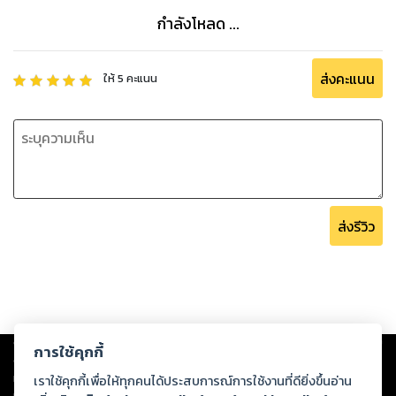
กำลังโหลด ...
ส่งคะแนน
ให้
5
คะแนน
ส่งรีวิว
Copyright ©
2026
Storylog Co., Ltd. - สตอรี่ล็อกขอสงวนสิทธิ์ไม่รับผิดชอบ
การใช้คุกกี้
ต่อผลงานหรือเนื้อหาใดที่อัปโหลดผ่านเว็บไซต์และปรากฏว่าละเมิดสิทธิใน
ทรัพย์สินทางปัญญาของบุคคลอื่นหรือขัดต่อกฎหมายและศีลธรรม ดังนั้น ผู้อ่าน
เราใช้คุกกี้เพื่อให้ทุกคนได้ประสบการณ์การใช้งานที่ดียิ่งขึ้นอ่าน
ทุกท่านโปรดใช้วิจารณญาณในการกลั่นกรองด้วยตนเอง และหากท่านพบว่าส่วน