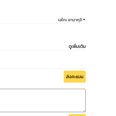
เพื่อพิชิตฝันให้สำเร็จ
่านอบอุ่นใจอีกครั้ง
เอโกะ ยามากุจิ
ดูเพิ่มเติม
ส่งคะแนน