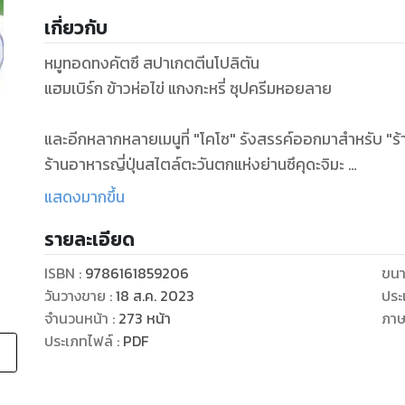
เกี่ยวกับ
หมูทอดทงคัตซึ สปาเกตตีนโปลิตัน
แฮมเบิร์ก ข้าวห่อไข่ แกงกะหรี่ ซุปครีมหอยลาย
และอีกหลากหลายเมนูที่ "โคโซ" รังสรรค์ออกมาสำหรับ "ร
ร้านอาหารญี่ปุ่นสไตล์ตะวันตกแห่งย่านซึคุดะจิมะ
ที่เขาได้เริ่มเปิดร่วมกับ "อิจิโกะ" ภรรยาสุดที่รัก
แสดงมากขึ้น
หลังจากหันหลังให้กับเส้นทางเชฟภัตตาคารในโรงแรมอันด
รายละเอียด
แม้การเปิดร้านจะไม่ได้ราบรื่นสักเท่าไร
ISBN :
9786161859206
ขนา
ทั้งยังมีเรื่องราวต่างๆจากลูกค้ามากหน้าหลายตาเข้ามาเ
วันวางขาย
:
18 ส.ค. 2023
ประ
แต่นั่นก็ช่วยเติมเต็มหัวใจที่อ่อนล้าของทั้งสองให้มีแรง
จำนวนหน้า
:
273
หน้า
ภา
จนร้านอาหารฮาจิเมะยังคงเป็นที่เลื่องลือและคึกคักถึงทุกวัน
ประเภทไฟล์
:
PDF
ร่วมเอาใจช่วยไปกับการต่อสู้ของอดีตเชฟ สู่การเป็นเถ้า