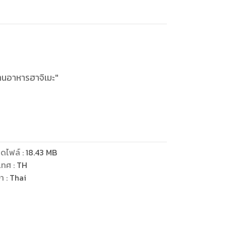
้านอาหารฮาจิเมะ"
ับหนึ่งของโตเกียว
ดไฟล์
:
18.43
MB
ป็นบททดสอบชีวิตอยู่บ้าง
เทศ
:
TH
สร้างสรรค์ความอร่อย
ษา
:
Thai
นี้
แก่ร้านอาหารสไตล์ตะวันตก