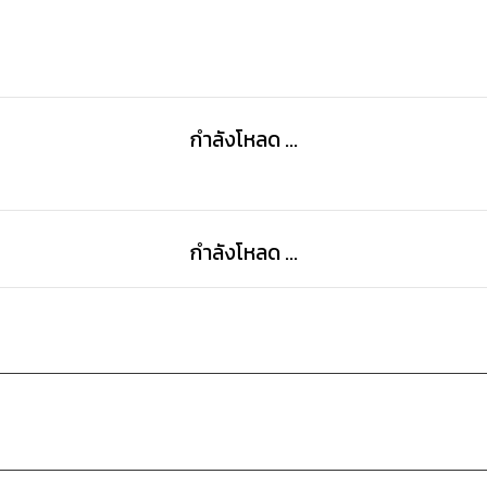
ในระหว่างทางที่ต้องฝ่าฟันอุปสรรค ลิ้มรส และทดลองสูตร 
เรื่องราวในอดีตของร้านอาหารฮาจิเมะที่จะกลับมาทำให้นักอ
กำลังโหลด ...
กำลังโหลด ...