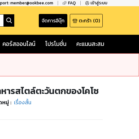
pport: member@ookbee.com
FAQ
เข้าสู่ระบบ
จัดการอีบุ๊ก
ตะกร้า
(
0
)
คอร์สออนไลน์
โปรโมชั่น
คะแนนสะสม
าหารสไตล์ตะวันตกของโคโซ
หมู่
:
เรื่องสั้น