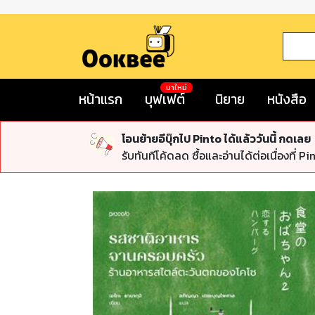
มาใหม่
หน้าแรก
บุฟเฟต์
นิยาย
หนังสือ
โอนย้ายอีบุ๊กไป Pinto ได้แล้ววันนี้ กดเลย
รับทันทีโค้ดลด ซื้อและอ่านได้ต่อเนื่องที่ Pi