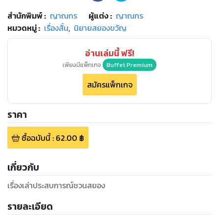
สำนักพิมพ์
:
ญาณกร
ผู้แต่ง :
ญาณกร
หมวดหมู่
:
เรื่องสั้น
,
นิยายสยองขวัญ
อ่านเล่มนี้ ฟรี!
เพียงมีแพ็กเกจ
Buffet Premium
สมัครแพ็กเกจ
ราคา
ซื้อฉบับนี้
:
62.00
฿
เกี่ยวกับ
เรื่องเล่าประสบการณ์ชวนสยอง
รายละเอียด