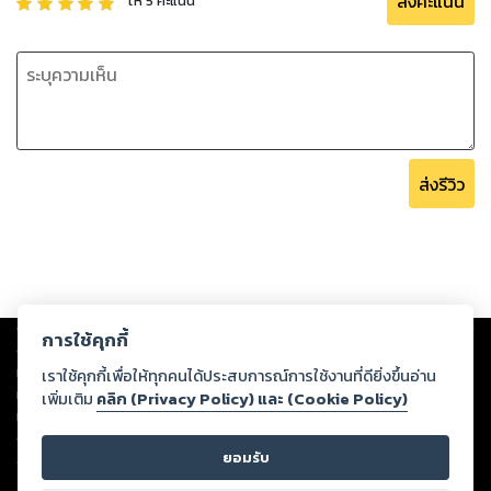
ส่งคะแนน
ให้
5
คะแนน
ส่งรีวิว
Copyright ©
2026
Storylog Co., Ltd. - สตอรี่ล็อกขอสงวนสิทธิ์ไม่รับผิดชอบ
การใช้คุกกี้
ต่อผลงานหรือเนื้อหาใดที่อัปโหลดผ่านเว็บไซต์และปรากฏว่าละเมิดสิทธิใน
ทรัพย์สินทางปัญญาของบุคคลอื่นหรือขัดต่อกฎหมายและศีลธรรม ดังนั้น ผู้อ่าน
เราใช้คุกกี้เพื่อให้ทุกคนได้ประสบการณ์การใช้งานที่ดียิ่งขึ้นอ่าน
ทุกท่านโปรดใช้วิจารณญาณในการกลั่นกรองด้วยตนเอง และหากท่านพบว่าส่วน
เพิ่มเติม
คลิก (Privacy Policy) และ (Cookie Policy)
หนึ่งส่วนใดขัดต่อกฎหมายและศีลธรรม กรุณาแจ้งมายังบริษัท เพื่อทีมงานจะได้
ดำเนินการในทันที ทั้งนี้ ทางสตอรี่ล็อกขอสงวนลิขสิทธิ์ตามพระราชบัญญัติ
ยอมรับ
ลิขสิทธิ์ พ.ศ. 2537 (ฉบับล่าสุด)