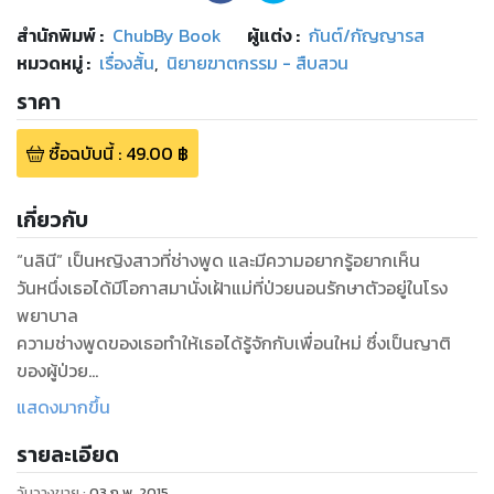
สำนักพิมพ์
:
ChubBy Book
ผู้แต่ง :
กันต์/กัญญารส
หมวดหมู่
:
เรื่องสั้น
,
นิยายฆาตกรรม - สืบสวน
ราคา
ซื้อฉบับนี้
:
49.00
฿
เกี่ยวกับ
“นลินี” เป็นหญิงสาวที่ช่างพูด และมีความอยากรู้อยากเห็น
วันหนึ่งเธอได้มีโอกาสมานั่งเฝ้าแม่ที่ป่วยนอนรักษาตัวอยู่ในโรง
พยาบาล
ความช่างพูดของเธอทำให้เธอได้รู้จักกับเพื่อนใหม่ ซึ่งเป็นญาติ
ของผู้ป่วย
ที่นอนอยู่เตียงข้างๆ เรื่องราวมากมายที่เพื่อนใหม่เล่าให้เธอฟัง
แสดงมากขึ้น
เกี่ยวกับ
รายละเอียด
ผู้ป่วยที่นอนอยู่ กระตุ้นความอยากรู้อยากเห็นของเธอเพิ่มมากขึ้น
เกี่ยวกับ
วันวางขาย
:
03 ก.พ. 2015