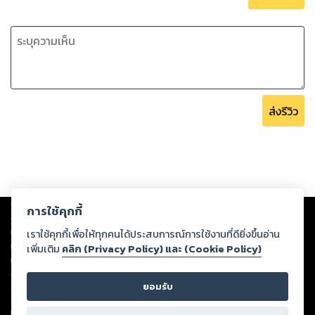
ส่งรีวิว
Copyright ©
2026
Storylog Co., Ltd. - สตอรี่ล็อกขอสงวนสิทธิ์ไม่รับผิดชอบ
การใช้คุกกี้
ต่อผลงานหรือเนื้อหาใดที่อัปโหลดผ่านเว็บไซต์และปรากฏว่าละเมิดสิทธิใน
ทรัพย์สินทางปัญญาของบุคคลอื่นหรือขัดต่อกฎหมายและศีลธรรม ดังนั้น ผู้อ่าน
เราใช้คุกกี้เพื่อให้ทุกคนได้ประสบการณ์การใช้งานที่ดียิ่งขึ้นอ่าน
ทุกท่านโปรดใช้วิจารณญาณในการกลั่นกรองด้วยตนเอง และหากท่านพบว่าส่วน
เพิ่มเติม
คลิก (Privacy Policy) และ (Cookie Policy)
หนึ่งส่วนใดขัดต่อกฎหมายและศีลธรรม กรุณาแจ้งมายังบริษัท เพื่อทีมงานจะได้
ดำเนินการในทันที ทั้งนี้ ทางสตอรี่ล็อกขอสงวนลิขสิทธิ์ตามพระราชบัญญัติ
ยอมรับ
ลิขสิทธิ์ พ.ศ. 2537 (ฉบับล่าสุด)
For support: member@ookbee.com