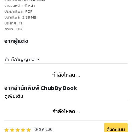
ชีวิตของผู้หญิงคนหนึ่งและเป็นสาเหตุที่ทำให้ต้องมารักษาตัวอยู่ที่
จำนวนหน้า
:
41
หน้า
ประเภทไฟล์
:
PDF
ขนาดไฟล์
:
3.88
MB
ประเทศ
:
TH
ภาษา
:
Thai
จากผู้แต่ง
กันต์/กัญญารส
กำลังโหลด ...
จากสำนักพิมพ์ ChubBy Book
ดูเพิ่มเติม
กำลังโหลด ...
ส่งคะแนน
ให้
5
คะแนน