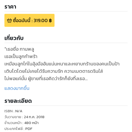
ราคา
ซื้อฉบับนี้
:
319.00
฿
เกี่ยวกับ
"เธอชื่อ กานพลู
เธอเป็นลูกกำพร้า
เหมือนลูกไก่ในอุ้งมืออันแน่นหนาและหยาบกร้านของคนเป็นป้า
เติบโตโดยไม่เคยได้รับความรัก ความเมตตารดรินใส่
ไม่พอแค่นั้น ผู้ชายที่เธอคิดว่ารักก็ยังทิ้งเธอ
คืนที่สูญเสียเธอประชดชีวิตอย่างหนัก
แสดงมากขึ้น
แต่เพราะเธอเป็นแต่ลูกไก่ในกำมือมาร เธอจึงพลัดหลงไปอยู่ในมือ
รายละเอียด
ชายหนุ่มแปลกหน้า
เสียตัวหรือไม่เสีย เธอตอบไม่ได้
ISBN :
N/A
เธอจึงถูกส่งไปให้ตาแก่ คนพ่อ งานแต่งรวบรัด ก่อนเธอจะพบว่า
วันวางขาย
:
24 ก.ค. 2018
ชายหนุ่มในคืนหลอกลวงคือลูกชายของตาแก่
จำนวนหน้า
:
480
หน้า
ประเภทไฟล์
:
PDF
เขาชื่อ พินิจนัย