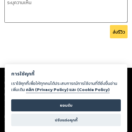
ส่งรีวิว
Copyright ©
2026
Storylog Co., Ltd. - สตอรี่ล็อกขอสงวนสิทธิ์ไม่รับผิดชอบ
การใช้คุกกี้
ต่อผลงานหรือเนื้อหาใดที่อัปโหลดผ่านเว็บไซต์และปรากฏว่าละเมิดสิทธิใน
ทรัพย์สินทางปัญญาของบุคคลอื่นหรือขัดต่อกฎหมายและศีลธรรม ดังนั้น ผู้อ่าน
เราใช้คุกกี้เพื่อให้ทุกคนได้ประสบการณ์การใช้งานที่ดียิ่งขึ้นอ่าน
ทุกท่านโปรดใช้วิจารณญาณในการกลั่นกรองด้วยตนเอง และหากท่านพบว่าส่วน
เพิ่มเติม
คลิก (Privacy Policy) และ (Cookie Policy)
หนึ่งส่วนใดขัดต่อกฎหมายและศีลธรรม กรุณาแจ้งมายังบริษัท เพื่อทีมงานจะได้
ดำเนินการในทันที ทั้งนี้ ทางสตอรี่ล็อกขอสงวนลิขสิทธิ์ตามพระราชบัญญัติ
ยอมรับ
ลิขสิทธิ์ พ.ศ. 2537 (ฉบับล่าสุด)
For support: member@ookbee.com
ปรับแต่งคุกกี้
Version
1.3.17