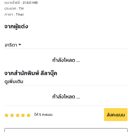
ขนาดไฟล์
:
21.60
MB
เธอร้องไห้ และร้องไห้ อย่างเจ็บปวดแสนสาหัสก่อนจะปาดน้ำตา
ประเทศ
:
TH
ออก
ภาษา
:
Thai
เธอจะไม่ยอมให้ชีวิตถูกกำหนดโดยคนอื่น
จากผู้แต่ง
ได้เวลาทวงชีวิตตัวเองมาลิขิตเอง ในความมุ่งมั่นอันโดดเดี่ยว
อ้างว้าง
ท่านกามเทพอยากจะมีส่วนร่วมเพื่อช่วยชีวิตที่เศร้าหมอง ผิดหวัง
อาริตา
ซ้ำซากของเธอ
กามเทพขอประทานลิขิตแห่งรักมาชุบชูชีวิตของเธอ
กำลังโหลด ...
"
จากสำนักพิมพ์ ลีลาบุ๊ค
ดูเพิ่มเติม
กำลังโหลด ...
ส่งคะแนน
ให้
5
คะแนน