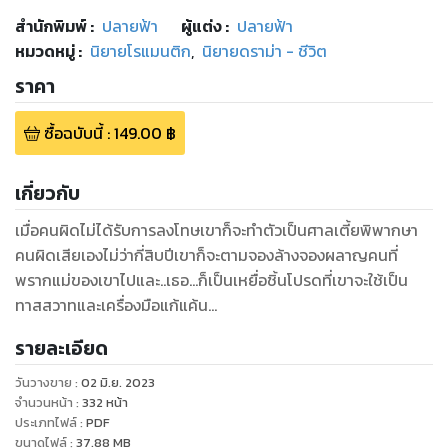
สำนักพิมพ์
:
ปลายฟ้า
ผู้แต่ง :
ปลายฟ้า
หมวดหมู่
:
นิยายโรแมนติก
,
นิยายดราม่า - ชีวิต
ราคา
ซื้อฉบับนี้
:
149.00
฿
เกี่ยวกับ
เมื่อคนผิดไม่ได้รับการลงโทษเขาก็จะทำตัวเป็นศาลเตี้ยพิพากษา
คนผิดเสียเองไม่ว่ากี่สิบปีเขาก็จะตามจองล้างจองผลาญคนที่
พรากแม่ของเขาไปและ..เธอ...ก็เป็นเหยื่อชิ้นโปรดที่เขาจะใช้เป็น
ทาสสวาทและเครื่องมือแก้แค้น...
รายละเอียด
วันวางขาย
:
02 มิ.ย. 2023
จำนวนหน้า
:
332
หน้า
ประเภทไฟล์
:
PDF
ขนาดไฟล์
:
37.88
MB