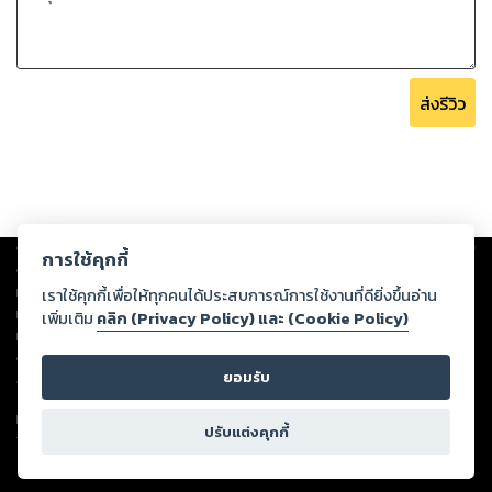
ส่งรีวิว
Copyright ©
2026
Storylog Co., Ltd. - สตอรี่ล็อกขอสงวนสิทธิ์ไม่รับผิดชอบ
การใช้คุกกี้
ต่อผลงานหรือเนื้อหาใดที่อัปโหลดผ่านเว็บไซต์และปรากฏว่าละเมิดสิทธิใน
ทรัพย์สินทางปัญญาของบุคคลอื่นหรือขัดต่อกฎหมายและศีลธรรม ดังนั้น ผู้อ่าน
เราใช้คุกกี้เพื่อให้ทุกคนได้ประสบการณ์การใช้งานที่ดียิ่งขึ้นอ่าน
ทุกท่านโปรดใช้วิจารณญาณในการกลั่นกรองด้วยตนเอง และหากท่านพบว่าส่วน
เพิ่มเติม
คลิก (Privacy Policy) และ (Cookie Policy)
หนึ่งส่วนใดขัดต่อกฎหมายและศีลธรรม กรุณาแจ้งมายังบริษัท เพื่อทีมงานจะได้
ดำเนินการในทันที ทั้งนี้ ทางสตอรี่ล็อกขอสงวนลิขสิทธิ์ตามพระราชบัญญัติ
ยอมรับ
ลิขสิทธิ์ พ.ศ. 2537 (ฉบับล่าสุด)
For support: member@ookbee.com
ปรับแต่งคุกกี้
Version
1.3.17