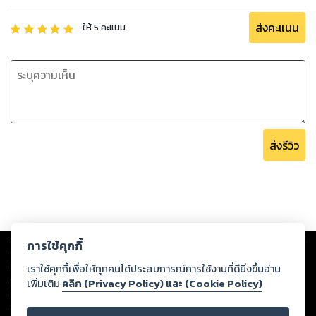
ส่งคะแนน
ให้
5
คะแนน
แล้วในด้านของการแพทย์ มีส่วนช่วยอย่างไรได้บ้าง?
คำตอบ… อยู่ในมือคุณแล้ว
-ทำความรู้จักการแพทย์อายุรวัฒน์ เวชศาสตร์ชะลอวัย
ส่งรีวิว
-เรียนรู้วิธีการดูแลสุขภาพแบบองค์รวม ผลคือข้างนอกสดใส ข้าง
ในก็แจ่มแจ๋ว
-เจาะรหัสพันธุกรรม ไขความลับสุขภาพ
-ลงลึกถึงเซลล์เบื้องลึก “เทโลเมียร์” เซลล์อ่อนเยาว์ เราอ่อนวัย
-อายุยืน 100 ปี ด้วยทฤษฎี 40 : 60
Copyright ©
2026
Storylog Co., Ltd. - สตอรี่ล็อกขอสงวนสิทธิ์ไม่รับผิดชอบ
-โรคทำตัวเองคืออะไร เหตุใดผู้คนยุคนี้ถึงป่วยเป็นโรคนี้กันมากนัก
การใช้คุกกี้
ต่อผลงานหรือเนื้อหาใดที่อัปโหลดผ่านเว็บไซต์และปรากฏว่าละเมิดสิทธิใน
ทรัพย์สินทางปัญญาของบุคคลอื่นหรือขัดต่อกฎหมายและศีลธรรม ดังนั้น ผู้อ่าน
เราใช้คุกกี้เพื่อให้ทุกคนได้ประสบการณ์การใช้งานที่ดียิ่งขึ้นอ่าน
แถม : รู้หลบเป็นปีก รู้หลีก… เลี่ยงอาหารอันเป็นปฏิปักษ์
ทุกท่านโปรดใช้วิจารณญาณในการกลั่นกรองด้วยตนเอง และหากท่านพบว่าส่วน
เพิ่มเติม
คลิก (Privacy Policy) และ (Cookie Policy)
หนึ่งส่วนใดขัดต่อกฎหมายและศีลธรรม กรุณาแจ้งมายังบริษัท เพื่อทีมงานจะได้
ดำเนินการในทันที ทั้งนี้ ทางสตอรี่ล็อกขอสงวนลิขสิทธิ์ตามพระราชบัญญัติ