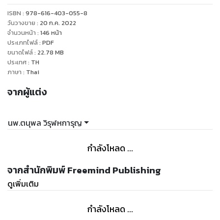
กระนั้น ในปัจจุบัน เราพบผู้คนบางส่วนที่อายุยืนยาวกว่า 100 ปี
ISBN :
978-616-403-055-8
วันวางขาย
:
20 ก.ค. 2022
แถมสุขภาพเขายังดีด้วย ยังสามารถเดินเหิน พูดจารู้เรื่อง กินข้าว
จำนวนหน้า
:
146
หน้า
ประเภทไฟล์
:
PDF
ปลาเองได้
ขนาดไฟล์
:
22.78
MB
ประเทศ
:
TH
ไม่ได้นอนติดเตียงหรือไม่รับรู้ความเป็นไปของโลกภายนอก
ภาษา
:
Thai
จากผู้แต่ง
ดูจะแหกกฎความเป็นไปทางสถิติ และยังเป็นชนกลุ่มน้อยที่ยากจะ
นพ.ตนุพล วิรุฬหการุญ
เอามาเป็นตัววัดร่วม
กำลังโหลด ...
แต่ผลลัพธ์ที่เป็นรูปธรรมชัดเจนขนาดนี้ก็พอจะบอกสิ่งสำคัญบาง
อย่างกับเราได้ว่า
จากสำนักพิมพ์ Freemind Publishing
ดูเพิ่มเติม
จริงๆ แล้ว อายุคนเรานั้นยืนยาวได้ ถ้าหากเราใช้ชีวิตอย่างถูกวิธี!
กำลังโหลด ...
ถ้าอย่างนั้นแล้ว… การใช้ชีวิตอย่างถูกวิธีเป็นอย่างไร?