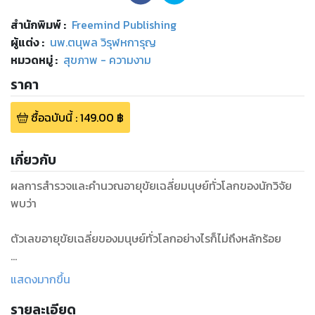
สำนักพิมพ์
:
Freemind Publishing
ผู้แต่ง :
นพ.ตนุพล วิรุฬหการุญ
หมวดหมู่
:
สุขภาพ - ความงาม
ราคา
ซื้อฉบับนี้
:
149.00
฿
เกี่ยวกับ
ผลการสำรวจและคำนวณอายุขัยเฉลี่ยมนุษย์ทั่วโลกของนักวิจัย
พบว่า
ตัวเลขอายุขัยเฉลี่ยของมนุษย์ทั่วโลกอย่างไรก็ไม่ถึงหลักร้อย
อย่างมากที่สุดก็แค่ 90 ปี (แถมยังเป็นค่าเฉลี่ยในอนาคตอีกสิบ
แสดงมากขึ้น
กว่าปีข้างหน้าด้วย)
รายละเอียด