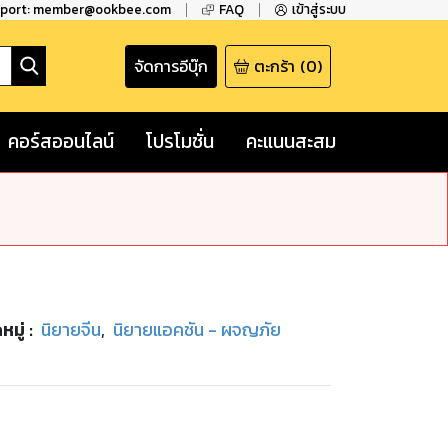
pport: member@ookbee.com
FAQ
เข้าสู่ระบบ
จัดการอีบุ๊ก
ตะกร้า
(
0
)
คอร์สออนไลน์
โปรโมชั่น
คะแนนสะสม
หมู่
:
นิยายจีน
,
นิยายแอคชัน - ผจญภัย