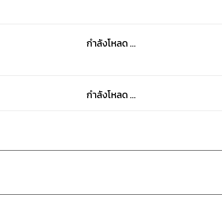
และสุดท้ายแล้วเขาจะทำมันสำเร็จหรือไม่??
กำลังโหลด ...
เชิญติดตามได้ในเล่มเลย!!
กำลังโหลด ...