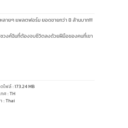
วในหลายๆ แพลตฟอร์ม ยอดขายกว่า 8 ล้านบาท!!!
ชวงศ์ฉินที่ต้องจบชีวิตลงด้วยฝีมือของคนที่เขา
เชื่อ และภารกิจในชาติภพใหม่ของเขาคือ จะไม่
!!
ดไฟล์
:
173.24
MB
เทศ
:
TH
ุกรสชาติ ทั้งหน้าที่ บุญคุณ ความรัก ความ
ษา
:
Thai
รามตามตำรา 'พิชัยสงคราม'