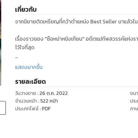
เกี่ยวกับ
จากนิยายติดเหรียญที่คว้าตำแหน่ง Best Seller มาแล้
เรื่องราวของ "ซือหม่าหนิงเทียน" อดีตแม่ทัพสวรรค์แห่งรา
ไว้ใจที่สุด
แต่โชคชะตาก็ไม่ได้ใจร้ายกับเขานัก
แสดงมากขึ้น
รายละเอียด
หนิงเทียนได้เกิดใหม่ในโลกพิศดารที่เต็มไปด้วยเรื่องเหลือ
ยอมอยู่ใต้อำนาจของใครอีกแล้ว เขาจะอยู่เหนือคนทั้งโลก!
วันวางขาย
:
26 ต.ค. 2022
ขนา
จำนวนหน้า
:
522
หน้า
ประ
"สงครามราชันย์จักรพรรดิ" เป็นสุดยอดวรรณกรรมที่มีครบท
ประเภทไฟล์
:
PDF
ภา
แค้น รวมถึงการชิงไหวชิงพริบ การบริหารคน และการสงค
ระหว่างทางหนิงเทียนจะต้องเจอกับอะไรบ้าง??