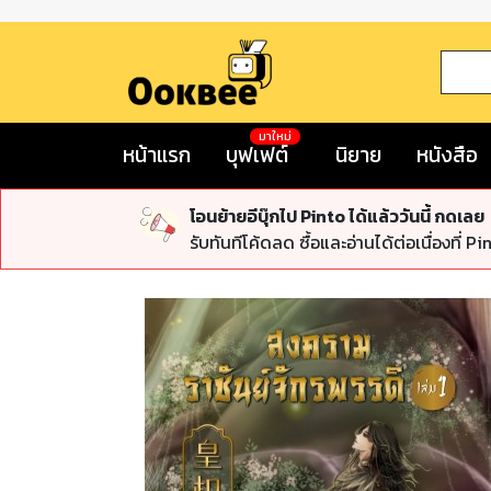
มาใหม่
หน้าแรก
บุฟเฟต์
นิยาย
หนังสือ
โอนย้ายอีบุ๊กไป Pinto ได้แล้ววันนี้ กดเลย
รับทันทีโค้ดลด ซื้อและอ่านได้ต่อเนื่องที่ Pi