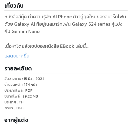
เกี่ยวกับ
หนังสืออีบุ๊ค ทำความรู้จัก AI Phone ก้าวสู่ยุคใหม่ของสมาร์ทโฟน
ด้วย Galaxy AI ที่อยู่ในสมาร์ทโฟน Galaxy S24 series คู่แข่ง
กับ Gemini Nano
เนื้อหาโดยสังเขปของหนังสือ EBook เล่มนี้
แสดงมากขึ้น
บทที่ 1: ก้าวแรกสู่โลก AI
รายละเอียด
- ทำความรู้จัก AI คืออะไร
- ประวัติความเป็นมาของ AI
วันวางขาย
:
15 มี.ค. 2024
- ประเภทของเทคโนโลยี AI
จำนวนหน้า
:
174
หน้า
- ตัวอย่างการใช้งาน AI ในปัจจุบัน
ประเภทไฟล์
:
PDF
ขนาดไฟล์
:
29.22
MB
- ประโยชน์และความเสี่ยงของ AI
ประเทศ
:
TH
- AI เข้ามาเปลี่ยนแปลงการทำงานอย่างไร?
ภาษา
:
Thai
- โอกาสและความท้าทายของ AI
จากผู้แต่ง
- การประยุกต์ใช้ AI ในปัจจุบัน