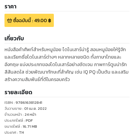
ราคา
ซื้อฉบับนี้
:
49.00
฿
เกี่ยวกับ
หนังสือคำศัพท์สำหรับหนูน้อย ไดโนเสาร์น่ารู้ สอนหนูน้อยให้รู้จัก
และเรียกชื่อไดโนเสาร์ต่างๆ หลากหลายชนิด ทั้งภาษาไทยและ
อังกฤษ แบ่งประเภทของไดโนเสาร์อย่างชัดเจน ภาพการ์ตูนน่ารัก
สีสันสดใส ช่วยพัฒนาทักษะที่สำคัญ เช่น IQ PQ เป็นต้น และเสริม
สร้างความสัมพันธ์ที่ดีในครอบครัว
รายละเอียด
ISBN :
9786163812841
วันวางขาย
:
01 เม.ย. 2022
จำนวนหน้า
:
24
หน้า
ประเภทไฟล์
:
PDF
ขนาดไฟล์
:
16.71
MB
ประเทศ
:
TH