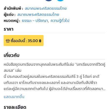
สำนักพิมพ์
:
สมาคมพระคริสตธรรมไทย
ผู้แต่ง :
สมาคมพระคริสตธรรมไทย
หมวดหมู่
:
ธรรมะ - ปรัชญา
,
ความรู้ทั่วไป
ราคา
ซื้อฉบับนี้
:
35.00
฿
เกี่ยวกับ
หนังสือชุดบทเรียนจากบุคคลในพระคัมภีร์เล่ม “บทเรียนจากชีวิตคู่
สมรส” เล่ม
นี้ ประกอบด้วยคู่สมรสในพระคริสตธรรมคัมภีร์ 3 คู่ ได้แก่ อาดั
มกับเอวา ยาโคบกับราเชลและเลอาห์ และอานาเนียกับสัปฟีรา
แต่ละคู่มีความแตกต่างกันไป ผู้อ่านจะได้อ่านเรื่องราวที่คัดลอกมา
จากพระคัมภีร์เกี่ยวกับแต่ละคู่โดยตรงและคำอธิบายสรุปบทเรียน
แสดงมากขึ้น
แต่ละคู่จากอาจารย์ผู้ทรงคุณวุฒิในแวดวงคริสตชน เช่น
รายละเอียด
ศจ.ดร.นันทชัย มีชูธน ศจ.ธงชัย ประดับชนานุรัตน์ และ อ.ธวัช