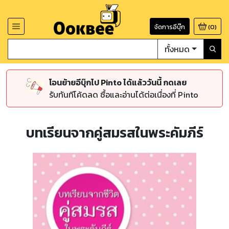
จัดการอีบุ๊ก
(
0
)
ทั้งหมด
โอนย้ายอีบุ๊กไป Pinto ได้แล้ววันนี้ กดเลย
รับทันทีโค้ดลด ซื้อและอ่านได้ต่อเนื่องที่ Pinto
บทเรียนจากคู่สมรสในพระคัมภีร์