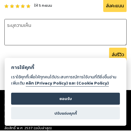
ส่งคะแนน
ให้
5
คะแนน
ส่งรีวิว
การใช้คุกกี้
เราใช้คุกกี้เพื่อให้ทุกคนได้ประสบการณ์การใช้งานที่ดียิ่งขึ้นอ่าน
เพิ่มเติม
คลิก (Privacy Policy) และ (Cookie Policy)
Copyright ©
2026
Storylog Co., Ltd. - สตอรี่ล็อกขอสงวนสิทธิ์ไม่รับผิดชอบ
ต่อผลงานหรือเนื้อหาใดที่อัปโหลดผ่านเว็บไซต์และปรากฏว่าละเมิดสิทธิใน
ยอมรับ
ทรัพย์สินทางปัญญาของบุคคลอื่นหรือขัดต่อกฎหมายและศีลธรรม ดังนั้น ผู้อ่าน
ทุกท่านโปรดใช้วิจารณญาณในการกลั่นกรองด้วยตนเอง และหากท่านพบว่าส่วน
ปรับแต่งคุกกี้
หนึ่งส่วนใดขัดต่อกฎหมายและศีลธรรม กรุณาแจ้งมายังบริษัท เพื่อทีมงานจะได้
ดำเนินการในทันที ทั้งนี้ ทางสตอรี่ล็อกขอสงวนลิขสิทธิ์ตามพระราชบัญญัติ
ลิขสิทธิ์ พ.ศ. 2537 (ฉบับล่าสุด)