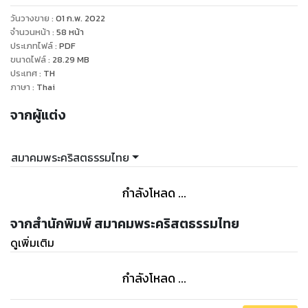
เย็นใจ ซึ่งได้นำเรื่องราวชีวิตแต่ละคู่มาตีแผ่ให้บทเรียนอันหลาก
วันวางขาย
:
01 ก.พ. 2022
หลายแก่เรา โดยเฉพาะผู้ที่แต่งงานแล้วจะได้ข้อคิดในการใช้ชีวิตคู่
จำนวนหน้า
:
58
หน้า
ของพวกเขาเหล่านั้นมาเป็นแนวทางในการดำเนินชีวิตคู่ของตน
ประเภทไฟล์
:
PDF
ขนาดไฟล์
:
28.29
MB
เพื่อมีชีวิตสมรสที่ดีงามและ เป็นที่ถวายเกียรติแด่องค์พระผู้เป็น
ประเทศ
:
TH
เจ้า อย่างไรก็ตามพึงตระหนักว่าบุคคลในพระคัมภีร์ ก็มีจุดเด่นจุด
ภาษา
:
Thai
ด้อย ข้อดีข้อเสีย เหมือนเราๆ ท่านๆ จึงควรยึดเอาส่วนดีเป็นแบบ
จากผู้แต่ง
อย่างในขณะเดียวกันกับที่ละเว้นการประพฤติปฏิบัติที่ไม่ถูกต้อง ไม่
เหมาะสม ไม่ควรมีความคิดทำนองว่า ก็บุคคลในพระคัมภีร์ยังทำ
อย่างนั้นได้ ทำไมดิฉัน(ผม)จะทำบ้างไม่ได้
สมาคมพระคริสตธรรมไทย
กำลังโหลด ...
จากสำนักพิมพ์ สมาคมพระคริสตธรรมไทย
ดูเพิ่มเติม
กำลังโหลด ...