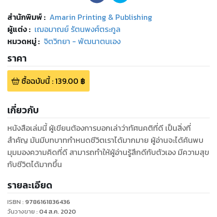
สำนักพิมพ์
:
Amarin Printing & Publishing
ผู้แต่ง :
เฌอมาณย์ รัตนพงศ์ตระกูล
หมวดหมู่
:
จิตวิทยา - พัฒนาตนเอง
ราคา
ซื้อฉบับนี้
:
139.00
฿
เกี่ยวกับ
หนังสือเล่มนี้ ผู้เขียนต้องการบอกเล่าว่าทัศนคติที่ดี เป็นสิ่งที่
สำคัญ มันมีบทบาทกำหนดชีวิตเราได้มากมาย ผู้อ่านจะได้ค้นพบ
มุมมองความคิดที่ดี สามารถทำให้ผู้อ่านรู้สึกดีกับตัวเอง มีความสุข
กับชีวิตได้มากขึ้น
รายละเอียด
ISBN :
9786161836436
วันวางขาย
:
04 ส.ค. 2020