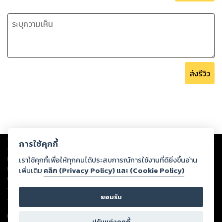
ส่งรีวิว
Copyright ©
2026
Storylog Co., Ltd. - สตอรี่ล็อกขอสงวนสิทธิ์ไม่รับผิดชอบ
การใช้คุกกี้
ต่อผลงานหรือเนื้อหาใดที่อัปโหลดผ่านเว็บไซต์และปรากฏว่าละเมิดสิทธิใน
ทรัพย์สินทางปัญญาของบุคคลอื่นหรือขัดต่อกฎหมายและศีลธรรม ดังนั้น ผู้อ่าน
เราใช้คุกกี้เพื่อให้ทุกคนได้ประสบการณ์การใช้งานที่ดียิ่งขึ้นอ่าน
ทุกท่านโปรดใช้วิจารณญาณในการกลั่นกรองด้วยตนเอง และหากท่านพบว่าส่วน
เพิ่มเติม
คลิก (Privacy Policy) และ (Cookie Policy)
หนึ่งส่วนใดขัดต่อกฎหมายและศีลธรรม กรุณาแจ้งมายังบริษัท เพื่อทีมงานจะได้
ดำเนินการในทันที ทั้งนี้ ทางสตอรี่ล็อกขอสงวนลิขสิทธิ์ตามพระราชบัญญัติ
ยอมรับ
ลิขสิทธิ์ พ.ศ. 2537 (ฉบับล่าสุด)
For support: member@ookbee.com
ปรับแต่งคุกกี้