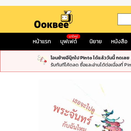
มาใหม่
หน้าแรก
บุฟเฟต์
นิยาย
หนังสือ
โอนย้ายอีบุ๊กไป Pinto ได้แล้ววันนี้ กดเลย
รับทันทีโค้ดลด ซื้อและอ่านได้ต่อเนื่องที่ Pi