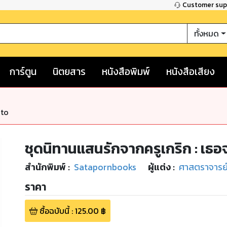
Customer su
ทั้งหมด
การ์ตูน
นิตยสาร
หนังสือพิมพ์
หนังสือเสียง
nto
ชุดนิทานแสนรักจากครูเกริก : เธอ
สำนักพิมพ์
:
Satapornbooks
ผู้แต่ง :
ศาสตราจารย์เก
ราคา
ซื้อฉบับนี้
:
125.00
฿