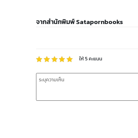
จากสำนักพิมพ์ Satapornbooks
ให้
5
คะแนน