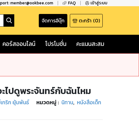
pport: member@ookbee.com
FAQ
เข้าสู่ระบบ
จัดการอีบุ๊ก
ตะกร้า
(
0
)
คอร์สออนไลน์
โปรโมชั่น
คะแนนสะสม
จะไปดูพระจันทร์กับฉันไหม
ริก ยุ้นพันธ์
หมวดหมู่
:
นิทาน
,
หนังสือเด็ก