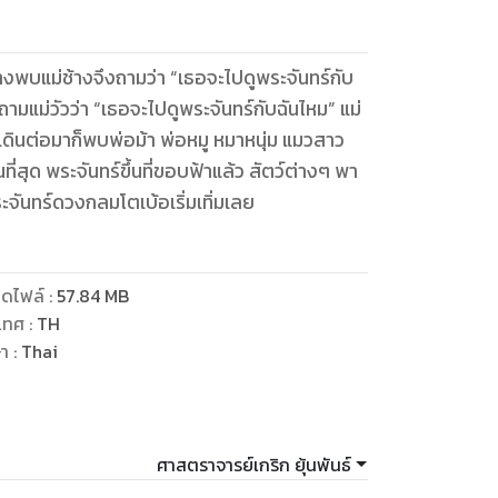
งพบแม่ช้างจึงถามว่า “เธอจะไปดูพระจันทร์กับ
มแม่วัวว่า “เธอจะไปดูพระจันทร์กับฉันไหม” แม่
วเดินต่อมาก็พบพ่อม้า พ่อหมู หมาหนุ่ม แมวสาว
ี่สุด พระจันทร์ขึ้นที่ขอบฟ้าแล้ว สัตว์ต่างๆ พา
พระจันทร์ดวงกลมโตเบ้อเริ่มเทิ่มเลย
ดไฟล์
:
57.84
MB
เทศ
:
TH
ษา
:
Thai
ศาสตราจารย์เกริก ยุ้นพันธ์