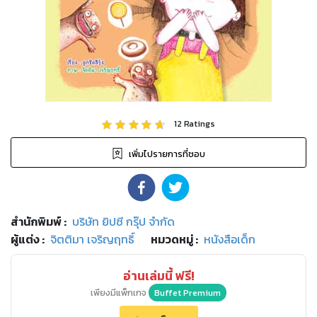
12
Ratings
เพิ่มไปรายการที่ชอบ
สำนักพิมพ์
:
บริษัท ยิปซี กรุ๊ป จำกัด
ผู้แต่ง :
จิตติมา เจริญฤทธิ์
หมวดหมู่
:
หนังสือเด็ก
อ่านเล่มนี้ ฟรี!
เพียงมีแพ็กเกจ
Buffet Premium