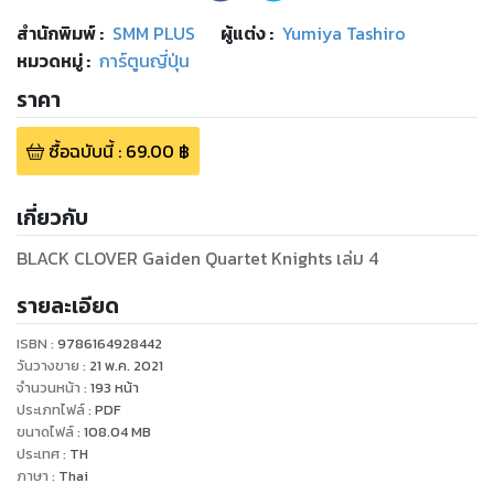
สำนักพิมพ์
:
SMM PLUS
ผู้แต่ง :
Yumiya Tashiro
หมวดหมู่
:
การ์ตูนญี่ปุ่น
ราคา
ซื้อฉบับนี้
:
69.00
฿
เกี่ยวกับ
BLACK CLOVER Gaiden Quartet Knights เล่ม 4
รายละเอียด
ISBN :
9786164928442
วันวางขาย
:
21 พ.ค. 2021
จำนวนหน้า
:
193
หน้า
ประเภทไฟล์
:
PDF
ขนาดไฟล์
:
108.04
MB
ประเทศ
:
TH
ภาษา
:
Thai