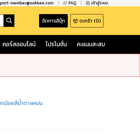
pport: member@ookbee.com
FAQ
เข้าสู่ระบบ
จัดการอีบุ๊ก
ตะกร้า
(
0
)
คอร์สออนไลน์
โปรโมชั่น
คะแนนสะสม
กน้อยสีน้ำตาลหม่น