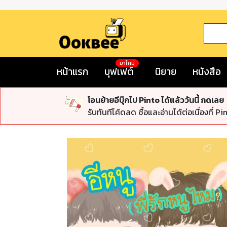
มาใหม่
หน้าแรก
บุฟเฟต์
นิยาย
หนังสือ
โอนย้ายอีบุ๊กไป Pinto ได้แล้ววันนี้ กดเลย
รับทันทีโค้ดลด ซื้อและอ่านได้ต่อเนื่องที่ Pi