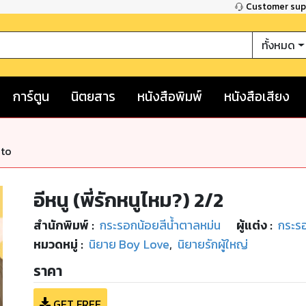
Customer su
ทั้งหมด
การ์ตูน
นิตยสาร
หนังสือพิมพ์
หนังสือเสียง
nto
อีหนู (พี่รักหนูไหม?) 2/2
สำนักพิมพ์
:
กระรอกน้อยสีน้ำตาลหม่น
ผู้แต่ง :
กระรอ
หมวดหมู่
:
นิยาย Boy Love
,
นิยายรักผู้ใหญ่
ราคา
GET FREE