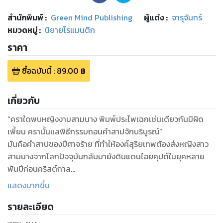
สำนักพิมพ์
:
Green Mind Publishing
ผู้แต่ง :
จารุจันทร์
หมวดหมู่
:
นิยายโรแมนติก
ราคา
ซื้อฉบับนี้
:
89.00
฿
เกี่ยวกับ
“คราใดพบหญิงงามสามนาง พิมพ์ประไพเฉกเช่นเดียวกันมิผิด
เพี้ยน ครานั้นแลพิธีกรรมถอนคำสาปจักบริบูรณ์”
มันคือคำสาปของปีศาจร้าย ที่ทำให้องค์สุริยเทพต้องส่งหญิงสาว
สามนางจากโลกปัจจุบันกลับมายังดินแดนไอยคุปต์ในยุคหลาย
พันปีก่อนคริสต์กาล
แสดงมากขึ้น
‘นลิน’ นึกว่าตัวเองสำลักน้ำตายไปแล้ว หรือไม่ก็ควรจะฟื้นขึ้นมาใน
รายละเอียด
โรงพยาบาล แต่กลับลืมตาขึ้นมาประสานกับดวงตาสีอำพันที่จ้อง
มองอยู่ หญิงสาวทอดมองผิวสีแทนและใบหน้าคมเข้มที่มีผมสี