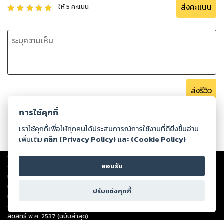
ส่งคะแนน
ให้
5
คะแนน
จำไม่ได้ว่าเกิดอะไรขึ้นกับตนเอง
ส่งรีวิว
การใช้คุกกี้
เราใช้คุกกี้เพื่อให้ทุกคนได้ประสบการณ์การใช้งานที่ดียิ่งขึ้นอ่าน
เพิ่มเติม
คลิก (Privacy Policy) และ (Cookie Policy)
Copyright ©
2026
Storylog Co., Ltd. - สตอรี่ล็อกขอสงวนสิทธิ์ไม่รับผิดชอบ
ต่อผลงานหรือเนื้อหาใดที่อัปโหลดผ่านเว็บไซต์และปรากฏว่าละเมิดสิทธิใน
ยอมรับ
ทรัพย์สินทางปัญญาของบุคคลอื่นหรือขัดต่อกฎหมายและศีลธรรม ดังนั้น ผู้อ่าน
ทุกท่านโปรดใช้วิจารณญาณในการกลั่นกรองด้วยตนเอง และหากท่านพบว่าส่วน
ปรับแต่งคุกกี้
หนึ่งส่วนใดขัดต่อกฎหมายและศีลธรรม กรุณาแจ้งมายังบริษัท เพื่อทีมงานจะได้
ดำเนินการในทันที ทั้งนี้ ทางสตอรี่ล็อกขอสงวนลิขสิทธิ์ตามพระราชบัญญัติ
ลิขสิทธิ์ พ.ศ. 2537 (ฉบับล่าสุด)