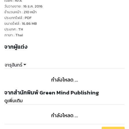
ISBN :
N/A
น้ำตาลยาวประบ่า เธอบอกได้คำเดียวว่าหล่อล่ำราวกับเทพเจ้าที่
วันวางขาย
:
16 ธ.ค. 2016
หลุดออกมาจากยุคโบราณ
จำนวนหน้า
:
210
หน้า
ประเภทไฟล์
:
PDF
‘เจ้าชายฮาคิส’ อนุชาขององค์ฟาโรห์สนใจศึกษาเวทมนตร์สายหนึ่ง
ขนาดไฟล์
:
16.86
MB
ชื่อรสายนเวท พระองค์เชื่อว่าตนเป็นผู้สร้างหญิงสาว ซึ่งจู่ๆ เธอก็
ประเทศ
:
TH
ปรากฏกายภายในหีบแก้วที่เขาค้นคว้ามาหลายปี และเหมาเอาว่า
ภาษา
:
Thai
เธอคือ มนุษย์โฮมูนคูลัส ที่เขาสร้างขึ้นมา
จากผู้แต่ง
“เจ้าเป็นของข้า นลิน ข้าเรียกชื่อเจ้าถูกต้องใช่หรือไม่” พระสุรเสียง
ห้าวกล่าวอย่างหยอกเอิน
“ฉันไปเป็นของคุณตั้งแต่เมื่อไหร่กัน” นลินแย้งโดยไม่กล้าสู้ดวงตา
จารุจันทร์
สีอำพันที่กำลังเต้นระริก
“ข้าเป็นคนสร้างเจ้าขึ้นมา โฮมูนคูลัสของข้า” เสียงกลั้วหัวเราะ
กำลังโหลด ...
ทำให้คนฟังหวาดหวั่นว่าเธอกำลังคุยกับคนบ้า
“โฮมูนคูลัสอีกแล้ว คุณนี่...ถ้าจะเพี้ยน” หญิงสาวไม่กล้าว่าเขาบ้า
จากสำนักพิมพ์ Green Mind Publishing
กลัวจะถูกคนบ้าบีบคอ
ดูเพิ่มเติม
“เจ้าช่าง...งดงามไร้ที่ติ ดูนี่สิ องค์สุริยเทพประทานพร ช่วยให้ข้าทำ
สำเร็จ” บอกพลางชี้ที่ต้นแขนขวาของเธอ
กำลังโหลด ...
สัมผัสของเขาทำให้เธอหัวสมองพร่าเบลอราวกับโดนเวทมนตร์
และในที่สุดก็ต้องเสนอเรือนร่างให้เจ้าชายเชยชมโดยไม่รู้ตัว และ