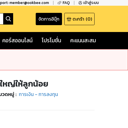
pport: member@ookbee.com
FAQ
เข้าสู่ระบบ
จัดการอีบุ๊ก
ตะกร้า
(
0
)
คอร์สออนไลน์
โปรโมชั่น
คะแนนสะสม
ใหญ่ให้ลูกน้อย
มวดหมู่
:
การเงิน - การลงทุน