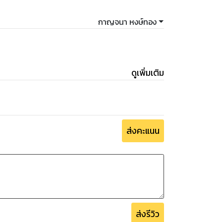
กาญจนา หงษ์ทอง
ดูเพิ่มเติม
ส่งคะแนน
ส่งรีวิว