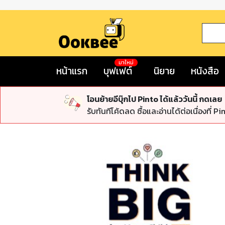
มาใหม่
หน้าแรก
บุฟเฟต์
นิยาย
หนังสือ
โอนย้ายอีบุ๊กไป Pinto ได้แล้ววันนี้ กดเลย
รับทันทีโค้ดลด ซื้อและอ่านได้ต่อเนื่องที่ Pi