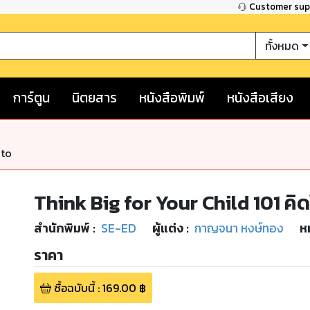
Customer su
ทั้งหมด
การ์ตูน
นิตยสาร
หนังสือพิมพ์
หนังสือเสียง
nto
Think Big for Your Child 101 คิด
สำนักพิมพ์
:
SE-ED
ผู้แต่ง :
กาญจนา หงษ์ทอง
ห
ราคา
ซื้อฉบับนี้
:
169.00
฿