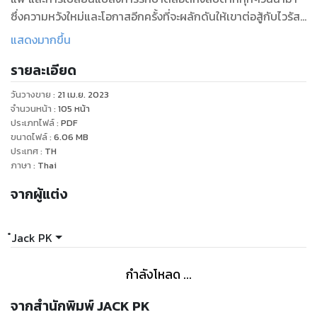
ซึ่งความหวังใหม่และโอกาสอีกครั้งที่จะผลักดันให้เขาต่อสู้กับไวรัส
สิ่งที่เขาต้องรู้คือสิ่งที่เขาต้องเรียนรู้และสิ่งที่เขาต้องทำหากเราต้อง
แสดงมากขึ้น
ติดเชื้อ ทุกคำบรรยายและทุกช่วงเวลาของ e-Book เล่มนี้ที่เกี่ยว
รายละเอียด
กับไดอารี่ของเขา บางครั้งคุณก็อ่านบันทึกสำหรับไดอารี่เพื่อ
ทำความเข้าใจเรื่องราวของกันและกัน
วันวางขาย
:
21 เม.ย. 2023
เกี่ยวกับการทดลองและการรักษาที่ติดเชื้อ HIV ในร่างกายของคุณ
จำนวนหน้า
:
105
หน้า
เขาจำเป็นต้องวิจัยการรักษาและปรึกษาแพทย์หรือผู้เชี่ยวชาญ
ประเภทไฟล์
:
PDF
ขนาดไฟล์
:
6.06
MB
ด้านสุขภาพอื่นๆ มีหลายวิธีในการจัดการกับเชื้อเอชไอวี ตั้งแต่การ
ประเทศ
:
TH
เปลี่ยนแปลงวิถีชีวิตไปจนถึงการใช้ยา และสิ่งสำคัญคือต้องหารือ
ภาษา
:
Thai
ถึงทางเลือก ที่มีอยู่ทั้งหมดเพื่อหาแผนที่ดีที่สุดสำหรับเขา
จากผู้แต่ง
นอกจากนี้ เขาควรตระหนักถึงสัญญาณและอาการแสดงของการ
ติดเชื้อเอชไอวี (HIV) เพื่อให้สามารถขอความช่วยเหลือได้ทัน
ท่วงทีหากจำเป็น สมุดบันทึกมีส่วนสำคัญ และแนวทาง เกี่ยวกับ
๋Jack PK
เทคโนโลยีของมนุษย์และการรักษาตัวควบคุมไวรัส เขาใช้เวลา
มากกว่า 4 เดือนเพื่อให้ได้ผลลัพธ์ที่ดีและมีชีวิตที่ดี แต่มันไม่ง่าย
กำลังโหลด ...
เลยที่จะได้รับปัจจุบันมากขึ้นและมีกิจกรรมในชีวิตที่ดี เขาได้ลอง
ทำการรักษาและการบำบัดต่างๆ มากมาย รวมทั้งยา การ
จากสำนักพิมพ์ JACK PK