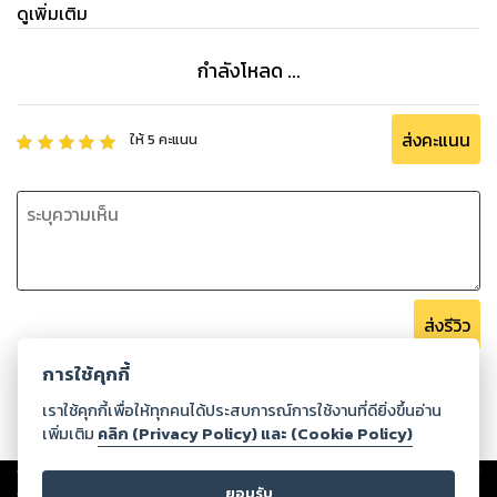
เปลี่ยนแปลงวิถีชีวิต และการรับประทานอาหาร เขาหวังว่าด้วยการ
ดูเพิ่มเติม
วิจัยและความเข้าใจเพิ่มเติมเขาจะสามารถเอาชนะไวรัส และฟื้น
สุขภาพและพลังงานของร่างกายได้ โปรดสละเวลาอ่านและตรวจ
กำลังโหลด ...
ส่งคะแนน
ให้
5
คะแนน
ส่งรีวิว
การใช้คุกกี้
เราใช้คุกกี้เพื่อให้ทุกคนได้ประสบการณ์การใช้งานที่ดียิ่งขึ้นอ่าน
เพิ่มเติม
คลิก (Privacy Policy) และ (Cookie Policy)
Copyright ©
2026
Storylog Co., Ltd. - สตอรี่ล็อกขอสงวนสิทธิ์ไม่รับผิดชอบ
ต่อผลงานหรือเนื้อหาใดที่อัปโหลดผ่านเว็บไซต์และปรากฏว่าละเมิดสิทธิใน
ยอมรับ