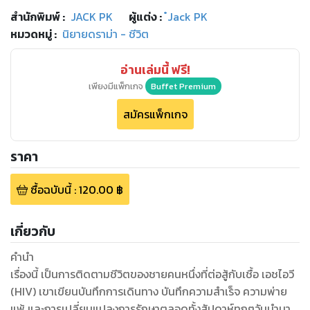
สำนักพิมพ์
:
JACK PK
ผู้แต่ง :
๋Jack PK
หมวดหมู่
:
นิยายดราม่า - ชีวิต
อ่านเล่มนี้ ฟรี!
เพียงมีแพ็กเกจ
Buffet Premium
สมัครแพ็กเกจ
ราคา
ซื้อฉบับนี้
:
120.00
฿
เกี่ยวกับ
คำนำ
เรื่องนี้ เป็นการติดตามชีวิตของชายคนหนึ่งที่ต่อสู้กับเชื้อ เอชไอวี
(HIV) เขาเขียนบันทึกการเดินทาง บันทึกความสำเร็จ ความพ่าย
แพ้ และการเปลี่ยนแปลงการรักษาตลอดทั้งสัปดาห์ทุกๆวันนำมา