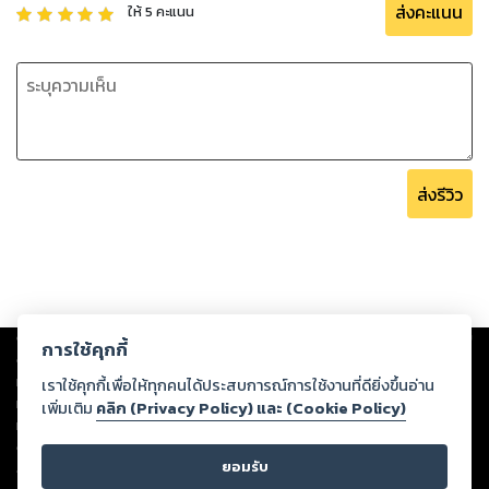
ส่งคะแนน
ให้
5
คะแนน
ส่งรีวิว
Copyright ©
2026
Storylog Co., Ltd. - สตอรี่ล็อกขอสงวนสิทธิ์ไม่รับผิดชอบ
การใช้คุกกี้
ต่อผลงานหรือเนื้อหาใดที่อัปโหลดผ่านเว็บไซต์และปรากฏว่าละเมิดสิทธิใน
ทรัพย์สินทางปัญญาของบุคคลอื่นหรือขัดต่อกฎหมายและศีลธรรม ดังนั้น ผู้อ่าน
เราใช้คุกกี้เพื่อให้ทุกคนได้ประสบการณ์การใช้งานที่ดียิ่งขึ้นอ่าน
ทุกท่านโปรดใช้วิจารณญาณในการกลั่นกรองด้วยตนเอง และหากท่านพบว่าส่วน
เพิ่มเติม
คลิก (Privacy Policy) และ (Cookie Policy)
หนึ่งส่วนใดขัดต่อกฎหมายและศีลธรรม กรุณาแจ้งมายังบริษัท เพื่อทีมงานจะได้
ดำเนินการในทันที ทั้งนี้ ทางสตอรี่ล็อกขอสงวนลิขสิทธิ์ตามพระราชบัญญัติ
ยอมรับ
ลิขสิทธิ์ พ.ศ. 2537 (ฉบับล่าสุด)