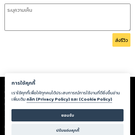
ส่งรีวิว
Copyright ©
2026
Storylog Co., Ltd. - สตอรี่ล็อกขอสงวนสิทธิ์ไม่รับผิดชอบ
การใช้คุกกี้
ต่อผลงานหรือเนื้อหาใดที่อัปโหลดผ่านเว็บไซต์และปรากฏว่าละเมิดสิทธิใน
ทรัพย์สินทางปัญญาของบุคคลอื่นหรือขัดต่อกฎหมายและศีลธรรม ดังนั้น ผู้อ่าน
เราใช้คุกกี้เพื่อให้ทุกคนได้ประสบการณ์การใช้งานที่ดียิ่งขึ้นอ่าน
ทุกท่านโปรดใช้วิจารณญาณในการกลั่นกรองด้วยตนเอง และหากท่านพบว่าส่วน
เพิ่มเติม
คลิก (Privacy Policy) และ (Cookie Policy)
หนึ่งส่วนใดขัดต่อกฎหมายและศีลธรรม กรุณาแจ้งมายังบริษัท เพื่อทีมงานจะได้
ดำเนินการในทันที ทั้งนี้ ทางสตอรี่ล็อกขอสงวนลิขสิทธิ์ตามพระราชบัญญัติ
ยอมรับ
ลิขสิทธิ์ พ.ศ. 2537 (ฉบับล่าสุด)
For support: member@ookbee.com
ปรับแต่งคุกกี้
Version
1.3.17