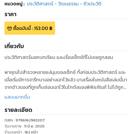
หมวดหมู่
:
ประวัติศาสตร์ - วัฒนธรรม - ชีวประวัติ
ราคา
ซื้อฉบับนี้
:
153.00
฿
เกี่ยวกับ
ประวัติศาสตร์นอกบทเรียน และเรื่องเซ็กซ์ที่ไม่เคยถูกสอน
พาคุณไปสำรวจหลายแง่มุมของเซ็กซ์ ทั้งก่อนประวัติศาสตร์ และ
เมื่อเริ่มมีการจารึกบางอย่างเอาไว้แล้ว บางเรื่องในหนังสือเล่มนี้มา
จากข้าวของที่ถูกเก็บซ่อนเอาไว้ในโกดังของพิพิธภัณฑ์ ไม่ได้ถูกนำ
ออกมาจัดแสดง เพราะสายตาของคนปัจจุบันมองว่าเป็นเรื่องวิปริต
แสดงมากขึ้น
บัดสี ทำให้ไม่มีการศึกษาจริงจัง หลายเรื่องจึงคลุมเครือสับสน และ
รายละเอียด
มีการตีความกันไปต่าง ๆ นานาโดยไม่มีข้อสรุป
ISBN :
9786162983207
"โตมร ศุขปรีชา" นักเขียนที่มีผลงานมาแล้วอย่างมากมาย ครั้งนี้
วันวางขาย
:
11 มิ.ย. 2020
เขาเลือกหยิบเรื่องราวใกล้ตัวอย่างเรื่อง Sex หรือเพศ ขึ้นมาให้ได้
จำนวนหน้า
:
162
หน้า