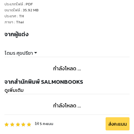
ประเภทไฟล์
:
PDF
ทำความเข้าใจกัน โดยพาย้อนไปไกลถึงยุคหิน มีทั้งการให้ข้อมูล
ขนาดไฟล์
:
35.92
MB
อย่างตรงไปตรงมากับการดำเนินเรื่อง ที่วางคำไว้อย่างเหมาะสม
ประเทศ
:
TH
ชวนอ่านโดยไม่ต้องมานั่งเหนียมอาย เรียกได้ว่าเป็นการนำเอาเรื่อง
ภาษา
:
Thai
Sex มาเป็นส่วนในการทำความเข้าใจประวัติศาสตร์และมนุษย์
จากผู้แต่ง
โบราณได้แบบไม่คร่ำครึ มาร่วมนั่งไทม์แมชชีนย้อนอดีตไปดูเรื่อง
เซ็กซ์ของมนุษย์โบราณกัน!
โตมร ศุขปรีชา
กำลังโหลด ...
จากสำนักพิมพ์ SALMONBOOKS
ดูเพิ่มเติม
กำลังโหลด ...
ส่งคะแนน
ให้
5
คะแนน