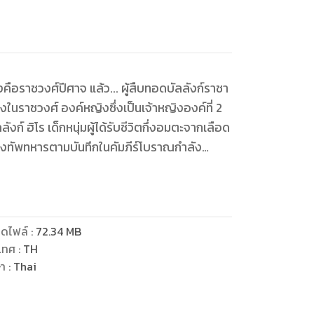
วงคือราชวงศ์ปีศาจ แล้ว... ผู้สืบทอดบัลลังก์ราชา
ในราชวงศ์ องค์หญิงซึ่งเป็นเจ้าหญิงองค์ที่ 2
์ ฮิโร เด็กหนุ่มผู้ได้รับชีวิตกึ่งอมตะจากเลือด
งทัพทหารตามบันทึกในคัมภีร์โบราณกำลัง
ันเขี้ยวเข้าหา ผู้ที่เอาชนะกับอันตรายเหล่านี้ได้
ดไฟล์
:
72.34
MB
เทศ
:
TH
ษา
:
Thai