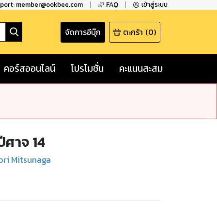
pport: member@ookbee.com
FAQ
เข้าสู่ระบบ
จัดการอีบุ๊ก
ตะกร้า
(
0
)
คอร์สออนไลน์
โปรโมชั่น
คะแนนสะสม
ปีศาจ 14
ori Mitsunaga