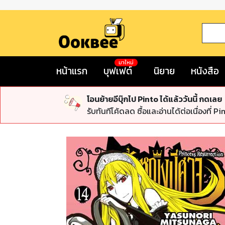
มาใหม่
หน้าแรก
บุฟเฟต์
นิยาย
หนังสือ
โอนย้ายอีบุ๊กไป Pinto ได้แล้ววันนี้ กดเลย
รับทันทีโค้ดลด ซื้อและอ่านได้ต่อเนื่องที่ Pi