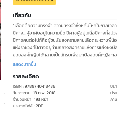
เกี่ยวกับ
"เลือดคือความทรงจำ ความทรงจำซึ่งหลับไหลในกาลเวลา
ปีศาจ...ผู้อาศัยอยู่ในความมืด ปีศาจผู้อยู่เหนือปีศาจทั้งป
ปีศาจคนต่อไปก็คือผู้ชนะในสงครามสายเลือดระหว่างพี่น้อง
แห่งราชวงศ์ปีศาจอยู่ท่ามกลางสงครามแห่งการแย่งชิงบัลลังก
ขององค์หญิงได้กลายเป็นนักรบเพื่อปกป้ององค์หญิง กอ
เคลื่อนทัพเข้ามาใกล้ อีกทั้งปีศาจร้ายในความทรงจำในอดีตที่ห
แสดงมากขึ้น
เท่านั้นคือผู้ที่จะชนะในสงครามครั้งนี้"
รายละเอียด
ISBN :
9789740418436
ขนา
วันวางขาย
:
13 ก.พ. 2018
ประ
จำนวนหน้า
:
193
หน้า
ภา
ประเภทไฟล์
:
PDF