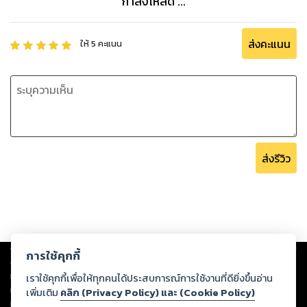
กำลังโหลด ...
ส่งคะแนน
ให้
5
คะแนน
ส่งรีวิว
Copyright ©
2026
Storylog Co., Ltd. - สตอรี่ล็อกขอสงวนสิทธิ์ไม่รับผิดชอบ
การใช้คุกกี้
ต่อผลงานหรือเนื้อหาใดที่อัปโหลดผ่านเว็บไซต์และปรากฏว่าละเมิดสิทธิใน
ทรัพย์สินทางปัญญาของบุคคลอื่นหรือขัดต่อกฎหมายและศีลธรรม ดังนั้น ผู้อ่าน
เราใช้คุกกี้เพื่อให้ทุกคนได้ประสบการณ์การใช้งานที่ดียิ่งขึ้นอ่าน
ทุกท่านโปรดใช้วิจารณญาณในการกลั่นกรองด้วยตนเอง และหากท่านพบว่าส่วน
เพิ่มเติม
คลิก (Privacy Policy) และ (Cookie Policy)
หนึ่งส่วนใดขัดต่อกฎหมายและศีลธรรม กรุณาแจ้งมายังบริษัท เพื่อทีมงานจะได้