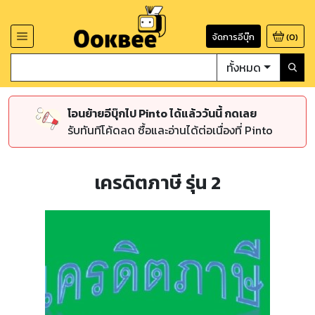
จัดการอีบุ๊ก
(
0
)
ทั้งหมด
โอนย้ายอีบุ๊กไป Pinto ได้แล้ววันนี้ กดเลย
รับทันทีโค้ดลด ซื้อและอ่านได้ต่อเนื่องที่ Pinto
เครดิตภาษี รุ่น 2