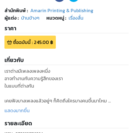
สำนักพิมพ์
:
Amarin Printing & Publishing
ผู้แต่ง :
บ้านข้างๆ
หมวดหมู่
:
เรื่องสั้น
ราคา
ซื้อฉบับนี้
:
245.00
฿
เกี่ยวกับ
เราต่างมีเพลงเพลงหนึ่ง
อาจทำงานกับความรู้สึกของเรา
ในแบบที่ต่างกัน
เคยฟังบางเพลงแล้วอยู่ๆ ก็คิดถึงใครบางคนขึ้นมาไหม
บางครั้งนอกจากบางคนแล้ว บทเพลงยังพาเราย้อนกลับไปช่วง
แสดงมากขึ้น
เวลาหนึ่ง
รายละเอียด
ภาพบรรยากาศ บทสนทนา สถานที่ที่คุ้นตา ชัดเจนอีกครั้งในความ
ทรงจํา