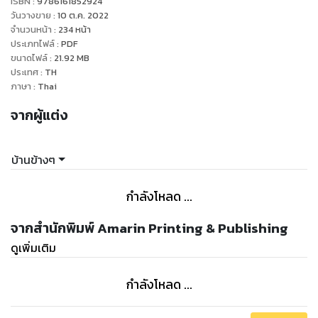
ISBN :
9786161852924
นี่อาจเป็นเสน่ห์อย่างหนึ่งของบทเพลง
วันวางขาย
:
10 ต.ค. 2022
จำนวนหน้า
:
234
หน้า
ประเภทไฟล์
:
PDF
แต่บางครั้งความทรงจําที่แวบเข้ามาก็ไม่ได้มีแต่เรื่องที่เราอยาก
ขนาดไฟล์
:
21.92
MB
จดจําเสมอไปหรอก
ประเทศ
:
TH
อาจมีบางเพลงที่ฟังแล้วอยู่ๆ ก็รู้สึกเศร้า คิดถึงเรื่องราวเก่าๆ
ภาษา
:
Thai
บางเรื่องก็อยากลืม บางเรื่องก็นึกเสียดาย
จากผู้แต่ง
เพลงเพลงหนึ่งอาจทํางานกับความรู้สึกของเราในแบบที่ต่างกัน
หวังว่าบางบทเพลงในเล่มนี้จะทําให้เธอคิดถึงใครบางคนอีกครั้ง
บ้านข้างๆ
ถ้าฟังเพลงไหนแล้วชอบก็อย่าลืมส่งไปให้ใครสักคนฟังบ้างล่ะ
กำลังโหลด ...
จากสำนักพิมพ์ Amarin Printing & Publishing
ดูเพิ่มเติม
กำลังโหลด ...