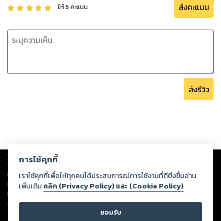
ส่งคะแนน
ให้
5
คะแนน
ส่งรีวิว
Copyright ©
2026
Storylog Co., Ltd. - สตอรี่ล็อกขอสงวนสิทธิ์ไม่รับผิดชอบ
การใช้คุกกี้
ต่อผลงานหรือเนื้อหาใดที่อัปโหลดผ่านเว็บไซต์และปรากฏว่าละเมิดสิทธิใน
ทรัพย์สินทางปัญญาของบุคคลอื่นหรือขัดต่อกฎหมายและศีลธรรม ดังนั้น ผู้อ่าน
เราใช้คุกกี้เพื่อให้ทุกคนได้ประสบการณ์การใช้งานที่ดียิ่งขึ้นอ่าน
ทุกท่านโปรดใช้วิจารณญาณในการกลั่นกรองด้วยตนเอง และหากท่านพบว่าส่วน
เพิ่มเติม
คลิก (Privacy Policy) และ (Cookie Policy)
หนึ่งส่วนใดขัดต่อกฎหมายและศีลธรรม กรุณาแจ้งมายังบริษัท เพื่อทีมงานจะได้
ดำเนินการในทันที ทั้งนี้ ทางสตอรี่ล็อกขอสงวนลิขสิทธิ์ตามพระราชบัญญัติ
ยอมรับ
ลิขสิทธิ์ พ.ศ. 2537 (ฉบับล่าสุด)