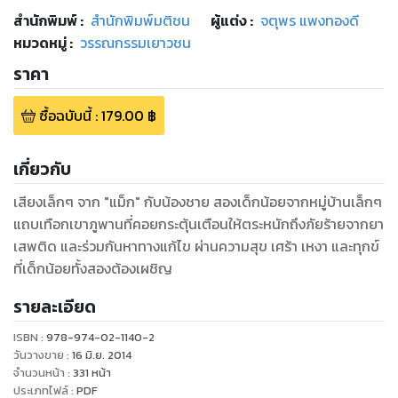
สำนักพิมพ์
:
สำนักพิมพ์มติชน
ผู้แต่ง :
จตุพร แพงทองดี
หมวดหมู่
:
วรรณกรรมเยาวชน
ราคา
ซื้อฉบับนี้
:
179.00
฿
เกี่ยวกับ
เสียงเล็กๆ จาก "แม็ก" กับน้องชาย สองเด็กน้อยจากหมู่บ้านเล็กๆ
แถบเทือกเขาภูพานที่คอยกระตุ้นเตือนให้ตระหนักถึงภัยร้ายจากยา
เสพติด และร่วมกันหาทางแก้ไข ผ่านความสุข เศร้า เหงา และทุกข์
ที่เด็กน้อยทั้งสองต้องเผชิญ
รายละเอียด
ISBN :
978-974-02-1140-2
วันวางขาย
:
16 มิ.ย. 2014
จำนวนหน้า
:
331
หน้า
ประเภทไฟล์
:
PDF