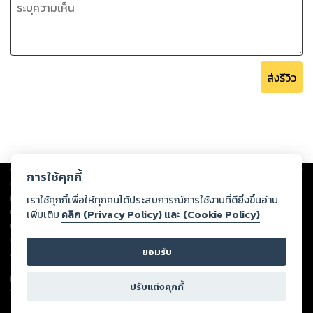
ส่งรีวิว
Copyright ©
2026
Storylog Co., Ltd. - สตอรี่ล็อกขอสงวนสิทธิ์ไม่รับผิดชอบ
การใช้คุกกี้
ต่อผลงานหรือเนื้อหาใดที่อัปโหลดผ่านเว็บไซต์และปรากฏว่าละเมิดสิทธิใน
ทรัพย์สินทางปัญญาของบุคคลอื่นหรือขัดต่อกฎหมายและศีลธรรม ดังนั้น ผู้อ่าน
เราใช้คุกกี้เพื่อให้ทุกคนได้ประสบการณ์การใช้งานที่ดียิ่งขึ้นอ่าน
ทุกท่านโปรดใช้วิจารณญาณในการกลั่นกรองด้วยตนเอง และหากท่านพบว่าส่วน
เพิ่มเติม
คลิก (Privacy Policy) และ (Cookie Policy)
หนึ่งส่วนใดขัดต่อกฎหมายและศีลธรรม กรุณาแจ้งมายังบริษัท เพื่อทีมงานจะได้
ดำเนินการในทันที ทั้งนี้ ทางสตอรี่ล็อกขอสงวนลิขสิทธิ์ตามพระราชบัญญัติ
ยอมรับ
ลิขสิทธิ์ พ.ศ. 2537 (ฉบับล่าสุด)
For support: member@ookbee.com
ปรับแต่งคุกกี้
Version
1.3.17