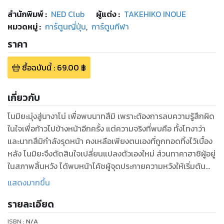
สำนักพิมพ์
:
NED Club
ผู้แต่ง :
TAKEHIKO INOUE
หมวดหมู่
:
การ์ตูนญี่ปุ่น
,
การ์ตูนกีฬา
ราคา
ซื้อฉบับนี้
:
69.00
฿
เกี่ยวกับ
โนมิยะมุ่งสู่นางาโน่ เพื่อพบนาทสึมิ เพราะต้องการลบความรู้สึกผิด
ในใจเพื่อก้าวไปข้างหน้าอีกครั้ง แต่ความจริงที่พบคือ ทั้งโทงาว่า
และนาทสึมิกำลังรุดหน้า คงเหลือเพียงตนเองที่ถูกทอดทิ้งไว้เบื้อง
หลัง โนมิยะจึงตัดสินใจเปลี่ยนแปลงตัวเองใหม่ ส่วนทาคาฮาชิผู้อยู่
ในสภาพสิ้นหวัง ได้พบหน้าโค้ชผู้จุดประกายความหวังให้เริ่มต้น
ใหม่อีกครั้ง
แสดงมากขึ้น
รายละเอียด
ISBN :
N/A