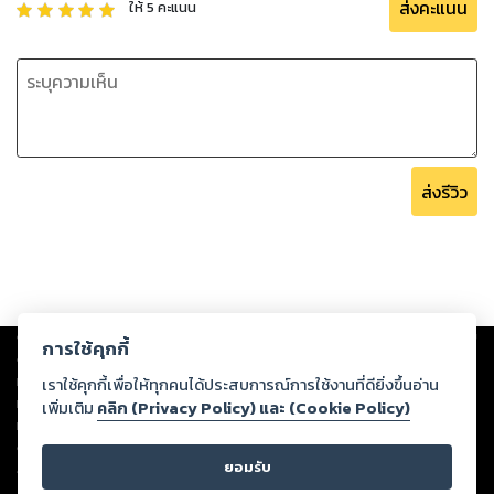
ส่งคะแนน
ให้
5
คะแนน
ส่งรีวิว
Copyright ©
2026
Storylog Co., Ltd. - สตอรี่ล็อกขอสงวนสิทธิ์ไม่รับผิดชอบ
การใช้คุกกี้
ต่อผลงานหรือเนื้อหาใดที่อัปโหลดผ่านเว็บไซต์และปรากฏว่าละเมิดสิทธิใน
ทรัพย์สินทางปัญญาของบุคคลอื่นหรือขัดต่อกฎหมายและศีลธรรม ดังนั้น ผู้อ่าน
เราใช้คุกกี้เพื่อให้ทุกคนได้ประสบการณ์การใช้งานที่ดียิ่งขึ้นอ่าน
ทุกท่านโปรดใช้วิจารณญาณในการกลั่นกรองด้วยตนเอง และหากท่านพบว่าส่วน
เพิ่มเติม
คลิก (Privacy Policy) และ (Cookie Policy)
หนึ่งส่วนใดขัดต่อกฎหมายและศีลธรรม กรุณาแจ้งมายังบริษัท เพื่อทีมงานจะได้
ดำเนินการในทันที ทั้งนี้ ทางสตอรี่ล็อกขอสงวนลิขสิทธิ์ตามพระราชบัญญัติ
ยอมรับ
ลิขสิทธิ์ พ.ศ. 2537 (ฉบับล่าสุด)