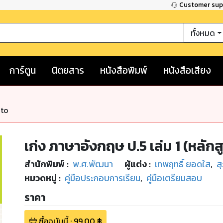
Customer su
ทั้งหมด
การ์ตูน
นิตยสาร
หนังสือพิมพ์
หนังสือเสียง
nto
เก่ง ภาษาอังกฤษ ป.5 เล่ม 1 (หลัก
สำนักพิมพ์
:
พ.ศ.พัฒนา
ผู้แต่ง :
เทพฤทธิ์ ยอดใส
,
ส
หมวดหมู่
:
คู่มือประกอบการเรียน
,
คู่มือเตรียมสอบ
ราคา
ซื้อฉบับนี้
:
99.00
฿