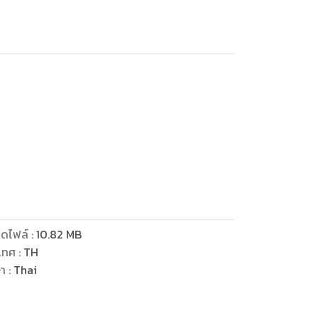
5 (ภาคเรียนที่ 1) (116 หน้า) ตามหลักสูตรแกน
มเฉลยละเอียดแยกเล่ม
นของกระทรวงศึกษาธิการ และประเมินผลอย่าง
ดไฟล์
:
10.82
MB
าค พร้อมทั้งเสริมทักษะด้าน Reading และ
เทศ
:
TH
ผู้สนใจ สามารถนำไปปรับใช้เป็นนวัตกรรมการ
ษา
:
Thai