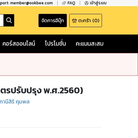
pport: member@ookbee.com
FAQ
เข้าสู่ระบบ
จัดการอีบุ๊ก
ตะกร้า
(
0
)
คอร์สออนไลน์
โปรโมชั่น
คะแนนสะสม
สูตรปรับปรุง พ.ศ.2560)
ุภานีสิริ คุมพล