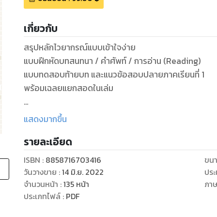
เกี่ยวกับ
สรุปหลักไวยากรณ์แบบเข้าใจง่าย
แบบฝึกหัดบทสนทนา / คำศัพท์ / การอ่าน (Reading)
แบบทดสอบท้ายบท และแนวข้อสอบปลายภาคเรียนที่ 1
พร้อมเฉลยแยกสอดในเล่ม
แบบฝึกหัดเสริมทักษะวิชาภาษาอังกฤษ ชั้นประถมศึกษาปีที่ 
แสดงมากขึ้น
กลางการศึกษาขั้นพื้นฐาน ฉบับปรับปรุง พ.ศ.2560 พร้อ
รายละเอียด
ทบทวนหลักไวยากรณ์ภาษาอังกฤษ ครอบคลุมตามแบบเรีย
ISBN :
8858716703416
ขนา
มีประสิทธิภาพ กับแบบฝึกหัดท้ายบท และแนวข้อสอบปลายภ
วันวางขาย
:
14 มิ.ย. 2022
ประ
Conversation เหมาะสำหรับนักเรียน หรือครูอาจารย์และ
จำนวนหน้า
:
135
หน้า
ภา
สอน
ประเภทไฟล์
:
PDF