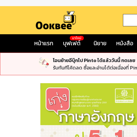
มาใหม่
หน้าแรก
บุฟเฟต์
นิยาย
หนังสือ
โอนย้ายอีบุ๊กไป Pinto ได้แล้ววันนี้ กดเลย
รับทันทีโค้ดลด ซื้อและอ่านได้ต่อเนื่องที่ Pi