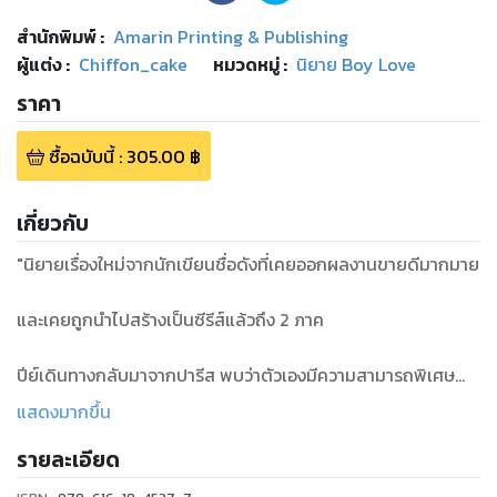
สำนักพิมพ์
:
Amarin Printing & Publishing
ผู้แต่ง :
Chiffon_cake
หมวดหมู่
:
นิยาย Boy Love
ราคา
ซื้อฉบับนี้
:
305.00
฿
เกี่ยวกับ
"นิยายเรื่องใหม่จากนักเขียนชื่อดังที่เคยออกผลงานขายดีมากมาย
และเคยถูกนำไปสร้างเป็นซีรีส์แล้วถึง 2 ภาค
ปีย์เดินทางกลับมาจากปารีส พบว่าตัวเองมีความสามารถพิเศษ
บางอย่างที่สามารถเข้าไปอยู่ในรูปภาพของ ไคท์ เพื่อนสนิทของตัว
แสดงมากขึ้น
เองที่ดูเจ้าชู้ แบดบอย แถมยังโลกส่วนตัวสูงจนคนอื่นแทบจะเทียบ
รายละเอียด
ไม่ติดได้ โดยภาพนั้นเป็นภาพในห้องนอนของไคท์ซึ่งเป็นรูปของ
ตัวเขาเอง แล้วทำไมไคท์ถึงมีรูปของเขาอยู่ในห้องนอน หรือความ