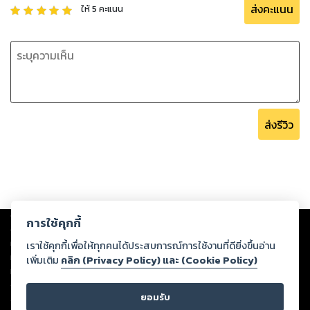
ส่งคะแนน
ให้
5
คะแนน
ส่งรีวิว
Copyright ©
2026
Storylog Co., Ltd. - สตอรี่ล็อกขอสงวนสิทธิ์ไม่รับผิดชอบ
การใช้คุกกี้
ต่อผลงานหรือเนื้อหาใดที่อัปโหลดผ่านเว็บไซต์และปรากฏว่าละเมิดสิทธิใน
ทรัพย์สินทางปัญญาของบุคคลอื่นหรือขัดต่อกฎหมายและศีลธรรม ดังนั้น ผู้อ่าน
เราใช้คุกกี้เพื่อให้ทุกคนได้ประสบการณ์การใช้งานที่ดียิ่งขึ้นอ่าน
ทุกท่านโปรดใช้วิจารณญาณในการกลั่นกรองด้วยตนเอง และหากท่านพบว่าส่วน
เพิ่มเติม
คลิก (Privacy Policy) และ (Cookie Policy)
หนึ่งส่วนใดขัดต่อกฎหมายและศีลธรรม กรุณาแจ้งมายังบริษัท เพื่อทีมงานจะได้
ดำเนินการในทันที ทั้งนี้ ทางสตอรี่ล็อกขอสงวนลิขสิทธิ์ตามพระราชบัญญัติ
ยอมรับ
ลิขสิทธิ์ พ.ศ. 2537 (ฉบับล่าสุด)