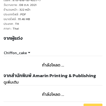
ISBN :
978-616-18-4537-7
สัมพันธ์เพื่อนสนิทคนนี้ของปีย์จะมีเรื่องราวบางอย่างซ่อนอยู่ ทั้งๆ
วันวางขาย
:
08 ต.ค. 2021
ที่ตอนนี้ปีย์เองก็มีแฟนสุดที่รักอยู่แล้วด้วย เรื่องราวจะเป็นอย่างไร
จำนวนหน้า
:
322
หน้า
ประเภทไฟล์
:
PDF
ต่อไป เพื่อนสนิทคนนี้จะถูกปัดไปเป็นแค่คนรู้จักหรือมากกว่านั้น
ขนาดไฟล์
:
111.46
MB
หรือไม่ ต้องติดตาม
ประเทศ
:
TH
"
ภาษา
:
Thai
จากผู้แต่ง
Chiffon_cake
กำลังโหลด ...
จากสำนักพิมพ์ Amarin Printing & Publishing
ดูเพิ่มเติม
กำลังโหลด ...