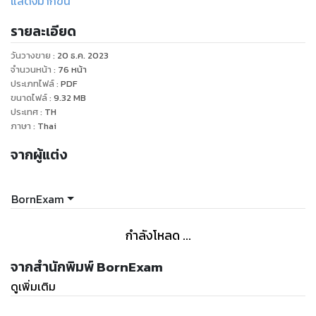
แสดงมากขึ้น
- กลุ่มสายงานที่เกื้อกูลกัน (ตำแหน่งอื่นๆ)
รายละเอียด
- สถิติการเรียกบรรจุปี 2560-2564 (เรียกหมดหรือไม่)
- แนวทางวิธีการเลือกเขตที่ควรสมัครสอบ (สอบที่ไหนดี)
วันวางขาย
:
20 ธ.ค. 2023
- การเรียกบรรจุข้ามเขตเรียกยังไงได้บ้าง
จำนวนหน้า
:
76
หน้า
ประเภทไฟล์
:
PDF
ขนาดไฟล์
:
9.32
MB
ประเทศ
:
TH
ภาษา
:
Thai
จากผู้แต่ง
BornExam
กำลังโหลด ...
จากสำนักพิมพ์ BornExam
ดูเพิ่มเติม