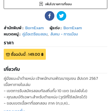
เพิ่มไปรายการที่ชอบ
สำนักพิมพ์
:
BornExam
ผู้แต่ง :
BornExam
หมวดหมู่
:
คู่มือเตรียมสอบ
,
สังคม - การเมือง
ราคา
ซื้อฉบับนี้
:
149.00
฿
เกี่ยวกับ
คู่มือแนะนำตำแหน่ง เจ้าพนักงานพัฒนาชุมชน อัปเดท 2567
เนื้อหาภายในเล่ม
- เขตการรับสมัครสอบท้องถิ่นทั้ง 10 เขต (แบ่งยังไง)
- คุณสมบัติเฉพาะสำหรับตำแหน่ง (วุฒิที่ใช้สมัครได้)
- ขอบเขตเนื้อหาที่ออกสอบ ภาค (ก,ข,ค)
- มาตรฐานกำหนดตำแหน่ง (ความรู้ความสามารถที่ต้องมี)