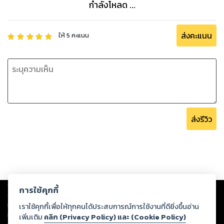
กำลังโหลด ...
ส่งคะแนน
ให้
5
คะแนน
ส่งรีวิว
Copyright ©
2026
Storylog Co., Ltd. - สตอรี่ล็อกขอสงวนสิทธิ์ไม่รับผิดชอบ
การใช้คุกกี้
ต่อผลงานหรือเนื้อหาใดที่อัปโหลดผ่านเว็บไซต์และปรากฏว่าละเมิดสิทธิใน
ทรัพย์สินทางปัญญาของบุคคลอื่นหรือขัดต่อกฎหมายและศีลธรรม ดังนั้น ผู้อ่าน
เราใช้คุกกี้เพื่อให้ทุกคนได้ประสบการณ์การใช้งานที่ดียิ่งขึ้นอ่าน
ทุกท่านโปรดใช้วิจารณญาณในการกลั่นกรองด้วยตนเอง และหากท่านพบว่าส่วน
เพิ่มเติม
คลิก (Privacy Policy) และ (Cookie Policy)