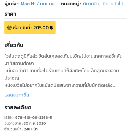
ผู้แต่ง :
Mao Ni / มดแดง
หมวดหมู่
:
นิยายจีน
,
นิยายทั่วไป
ราคา
ซื้อฉบับนี้
:
205.00
฿
เกี่ยวกับ
"วสันตฤดูปีที่แล้ว วัดลั่นเคอส่งเทียบเชิญไปงานเทศกาลอวี๋หลัน
มาที่สถานศึกษา
แน่นอนว่าตัวแทนที่จะไปร่วมงานนี้ก็คือศิษย์คนเล็กสุดของจอม
ปราชญ์
หนิงเชวียไม่อยากไปแม้แต่น้อยเพราะความที่มีชนักติดหลัง
ด้วยมีความเป็นไปได้ค่อนข้างมากว่ามันอาจเป็นบุตรของหมิงหวัง
แสดงมากขึ้น
ในคำทำนาย
รายละเอียด
ซึ่งไม่ว่าเต๋าหรือพุทธล้วนถือการกำจัด ‘ความมืด’ เป็นภารกิจอัน
สำคัญที่สุด
ISBN :
978-616-06-2266-5
แต่มันก็ไม่อาจไม่ไป เมื่อโรคประจำตัวของซังซังกำเริบรุนแรง
วันวางขาย
:
30 ก.ย. 2020
ทั้งสถานศึกษาและอาศรมเทพไม่มีปัญญารักษานาง
จำนวนหน้า
:
248
หน้า