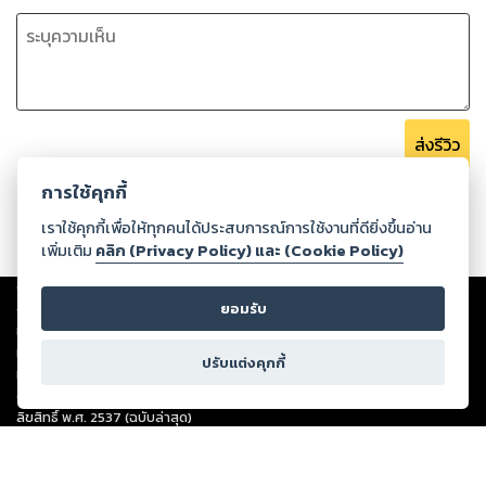
ส่งรีวิว
การใช้คุกกี้
เราใช้คุกกี้เพื่อให้ทุกคนได้ประสบการณ์การใช้งานที่ดียิ่งขึ้นอ่าน
เพิ่มเติม
คลิก (Privacy Policy) และ (Cookie Policy)
Copyright ©
2026
Storylog Co., Ltd. - สตอรี่ล็อกขอสงวนสิทธิ์ไม่รับผิดชอบ
ต่อผลงานหรือเนื้อหาใดที่อัปโหลดผ่านเว็บไซต์และปรากฏว่าละเมิดสิทธิใน
ยอมรับ
ทรัพย์สินทางปัญญาของบุคคลอื่นหรือขัดต่อกฎหมายและศีลธรรม ดังนั้น ผู้อ่าน
ทุกท่านโปรดใช้วิจารณญาณในการกลั่นกรองด้วยตนเอง และหากท่านพบว่าส่วน
ปรับแต่งคุกกี้
หนึ่งส่วนใดขัดต่อกฎหมายและศีลธรรม กรุณาแจ้งมายังบริษัท เพื่อทีมงานจะได้
ดำเนินการในทันที ทั้งนี้ ทางสตอรี่ล็อกขอสงวนลิขสิทธิ์ตามพระราชบัญญัติ
ลิขสิทธิ์ พ.ศ. 2537 (ฉบับล่าสุด)
For support: member@ookbee.com
Version
1.3.17