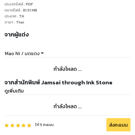
ประเภทไฟล์
:
PDF
หากแต่มหาเถระที่เร้นกายอยู่ในวัดลั่นเคออาจสามารถกระทำได้
ขนาดไฟล์
:
81.51
MB
ด้วยเหตุนี้ หนิงเชวียกับซังซังจึงเริ่มออกเดินทางสู่แดนใต้
ประเทศ
:
TH
โดยที่สำหรับหนิงเชวียแล้ว นี่อาจเป็นการเดินเอาคอตัวเองไปพาด
ภาษา
:
Thai
ไว้บนเขียงก็เป็นได้!"
จากผู้แต่ง
Mao Ni / มดแดง
กำลังโหลด ...
จากสำนักพิมพ์ Jamsai through Ink Stone
ดูเพิ่มเติม
กำลังโหลด ...
ส่งคะแนน
ให้
5
คะแนน