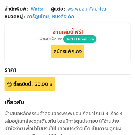
สำนักพิมพ์
:
Watta
ผู้แต่ง :
พระพยอม กัลยาโณ
หมวดหมู่
:
การ์ตูนไทย
,
หนังสือเด็ก
อ่านเล่มนี้ ฟรี!
เพียงมีแพ็กเกจ
Buffet Premium
สมัครแพ็กเกจ
ราคา
ซื้อฉบับนี้
:
60.00
฿
เกี่ยวกับ
นำเสนอหลักธรรมคำสอนของพระพยอม กัลยาโณ มี 4 เรื่อง 4
เล่มอยู่ในกล่องชุดเดียวกัน โดยมีการ์ตูนประกอบ ให้อ่านง่าย
เข้าใจง่าย เพื่อนำไปปรับใช้ในชีวิตประจำวันได้ เป็นการปลูกฝัง