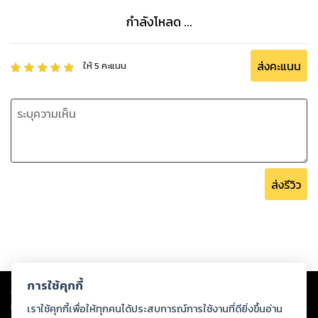
กำลังโหลด ...
ส่งคะแนน
ให้
5
คะแนน
ส่งรีวิว
Copyright ©
2026
Storylog Co., Ltd. - สตอรี่ล็อกขอสงวนสิทธิ์ไม่รับผิดชอบ
การใช้คุกกี้
ต่อผลงานหรือเนื้อหาใดที่อัปโหลดผ่านเว็บไซต์และปรากฏว่าละเมิดสิทธิใน
ทรัพย์สินทางปัญญาของบุคคลอื่นหรือขัดต่อกฎหมายและศีลธรรม ดังนั้น ผู้อ่าน
เราใช้คุกกี้เพื่อให้ทุกคนได้ประสบการณ์การใช้งานที่ดียิ่งขึ้นอ่าน