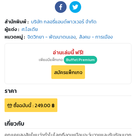
สำนักพิมพ์
:
บริษัท กลอรี่แอนด์พาวเวอร์ จำกัด
ผู้แต่ง :
ศ.ไอเดีย
หมวดหมู่
:
จิตวิทยา - พัฒนาตนเอง
,
สังคม - การเมือง
อ่านเล่มนี้ ฟรี!
เพียงมีแพ็กเกจ
Buffet Premium
สมัครแพ็กเกจ
ราคา
ซื้อฉบับนี้
:
249.00
฿
เกี่ยวกับ
คุณเคยสงสัยไหมว่าทำไมโลกถึงดูเหมือนจะวุ่นวายและซับซ้อนมาก