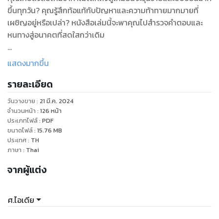
ขึ้นทุกวัน? คุณรู้สึกท้อแท้กับปัญหาและความท้าทายมากมายที่
เผชิญอยู่หรือเปล่า? หนังสือเล่มนี้จะพาคุณไปสำรวจคำตอบและ
หนทางสู่อนาคตที่สดใสกว่าเดิม
"โลกดีกว่าที่คุณคิด: มองความจริงผ่านมุมมองใหม่" โดย ศ.ไอเดีย
แสดงมากขึ้น
เป็นหนังสือที่จะเปลี่ยนวิธีการมองโลกของคุณไปตลอดกาล ผ่าน
รายละเอียด
การนำเสนอข้อมูลเชิงลึกและเรื่องราวสร้างแรงบันดาลใจ หนังสือ
เล่มนี้ท้าทายความเชื่อผิดๆ ที่เรามักยึดติดโดยไม่รู้ตัว และชี้ให้เห็น
วันวางขาย
:
21 มี.ค. 2024
ถึงความก้าวหน้าอันน่าทึ่งที่มนุษยชาติสร้างขึ้นในหลากหลายด้าน
จำนวนหน้า
:
126
หน้า
ไม่ว่าจะเป็นการลดความยากจน การยกระดับคุณภาพชีวิต หรือ
ประเภทไฟล์
:
PDF
ขนาดไฟล์
:
15.76
MB
นวัตกรรมทางเทคโนโลยี มันเป็นหนังสือที่จะช่วยปลุกความหวัง
ประเทศ
:
TH
และพลังในการสร้างการเปลี่ยนแปลงในตัวคุณ
ภาษา
:
Thai
จากผู้แต่ง
แต่หนังสือเล่มนี้ไม่ใช่แค่การให้กำลังใจเท่านั้น มันยังเป็นคู่มือเชิง
ปฏิบัติในการเป็นส่วนหนึ่งของการสร้างโลกที่ดีขึ้น ด้วยการปรับ
เปลี่ยนวิธีคิด การพัฒนาทักษะใหม่ๆ และการมีส่วนร่วมทางสังคม
ศ.ไอเดีย
อย่างสร้างสรรค์ ผ่านบทเรียนเชิงลึกเกี่ยวกับการคิดเชิงวิพากษ์
การรู้เท่าทันสื่อ บทบาทพลเมือง และการเรียนรู้ตลอดชีวิต คุณจะ