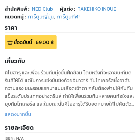
สำนักพิมพ์
:
NED Club
ผู้แต่ง :
TAKEHIKO INOUE
หมวดหมู่
:
การ์ตูนญี่ปุ่น
,
การ์ตูนกีฬา
ราคา
ซื้อฉบับนี้
:
69.00
฿
เกี่ยวกับ
คิโยฮารุ และเพื่อนร่วมทีมมุ่งมั่นฝึกซ้อม โดยหวังที่จะเอาชนะทีมด
รีมส์ให้ได้ แต่ในการแข่งขันชิงถ้วยฮิมาวาริ ทีมไทเกอร์สซึ่งอาศัย
ความแรง ชนะรอบแรกมาแบบเลือดเข้าตา กลับต้องพ่ายให้กับทีม
แข็งระดับประเทศอย่างดรีมส์ ทำให้เพื่อนร่วมทีมหลายคนท้อใจและ
ยุบทีมไทเกอร์ส และในขณะนั้นคิโยฮารุได้รับจดหมายให้ไปคัดตัว
ทีมชาติญี่ปุ่น เขาจะทำได้สำเร็จหรือไม่!?
แสดงมากขึ้น
รายละเอียด
ISBN :
N/A