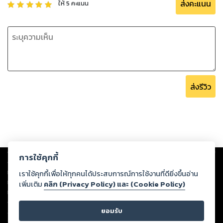
ส่งคะแนน
ให้
5
คะแนน
ส่งรีวิว
Copyright ©
2026
Storylog Co., Ltd. - สตอรี่ล็อกขอสงวนสิทธิ์ไม่รับผิดชอบ
การใช้คุกกี้
ต่อผลงานหรือเนื้อหาใดที่อัปโหลดผ่านเว็บไซต์และปรากฏว่าละเมิดสิทธิใน
ทรัพย์สินทางปัญญาของบุคคลอื่นหรือขัดต่อกฎหมายและศีลธรรม ดังนั้น ผู้อ่าน
เราใช้คุกกี้เพื่อให้ทุกคนได้ประสบการณ์การใช้งานที่ดียิ่งขึ้นอ่าน
ทุกท่านโปรดใช้วิจารณญาณในการกลั่นกรองด้วยตนเอง และหากท่านพบว่าส่วน
เพิ่มเติม
คลิก (Privacy Policy) และ (Cookie Policy)
หนึ่งส่วนใดขัดต่อกฎหมายและศีลธรรม กรุณาแจ้งมายังบริษัท เพื่อทีมงานจะได้
ดำเนินการในทันที ทั้งนี้ ทางสตอรี่ล็อกขอสงวนลิขสิทธิ์ตามพระราชบัญญัติ
ยอมรับ
ลิขสิทธิ์ พ.ศ. 2537 (ฉบับล่าสุด)