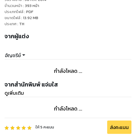
ผิดหวัง... เศร้า... แค้น... รุมเร้าอิลวาน
จำนวนหน้า
:
393
หน้า
หากอาลัย... โหยหา... รัก... ยังทรงอำนาจ
ประเภทไฟล์
:
PDF
ขนาดไฟล์
:
13.92
MB
นางจึงมิอาจพรากใจจากเขา
ประเทศ
:
TH
มายาใดจักมากอานุภาพเท่ามายารัก... คงยากนักที่จะเจอ
จากผู้แต่ง
อัญชรีย์
กำลังโหลด ...
จากสำนักพิมพ์ แจ่มใส
ดูเพิ่มเติม
กำลังโหลด ...
ส่งคะแนน
ให้
5
คะแนน