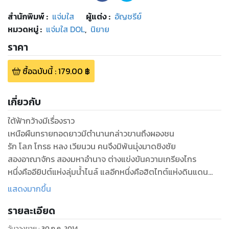
สำนักพิมพ์
:
แจ่มใส
ผู้แต่ง :
อัญชรีย์
หมวดหมู่
:
แจ่มใส DOL
,
นิยาย
ราคา
ซื้อฉบับนี้
:
179.00
฿
เกี่ยวกับ
ใต้ฟ้ากว้างมีเรื่องราว
เหนือผืนทรายทอดยาวมีตำนานกล่าวขานถึงผองชน
รัก โลภ โกรธ หลง เวียนวน คนจึงมิพ้นมุ่งมาดชิงชัย
สองอาณาจักร สองมหาอำนาจ ต่างแข่งขันความเกรียงไกร
หนึ่งคืออียิปต์แห่งลุ่มน้ำไนล์ แลอีกหนึ่งคือฮิตไทต์แห่งดินแดน
เสี้ยวจันทร์
แสดงมากขึ้น
ด้วยหน้าที่ต่อมาตุภูมิสำคัญยิ่งสิ่งใด อาคิลจำต้องไร้น้ำใจ
รายละเอียด
ลวงหลอกนางผู้เป็นขัตติยนารีแห่งฮัตตูซิลิให้มอบเยื่อใย
ก่อนเหยียบย่ำทำลายสิ้นซึ่งไมตรี
วันวางขาย
:
30 ก.ค. 2014