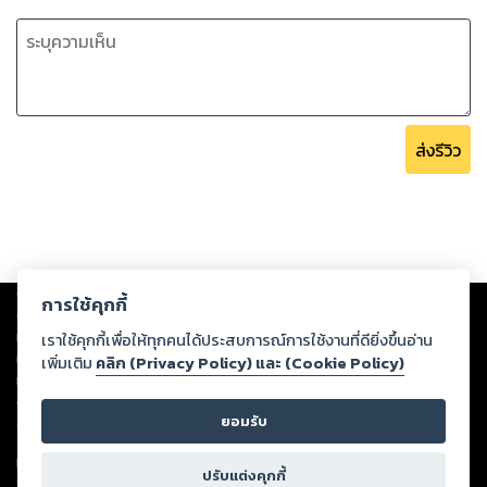
ส่งรีวิว
Copyright ©
2026
Storylog Co., Ltd. - สตอรี่ล็อกขอสงวนสิทธิ์ไม่รับผิดชอบ
การใช้คุกกี้
ต่อผลงานหรือเนื้อหาใดที่อัปโหลดผ่านเว็บไซต์และปรากฏว่าละเมิดสิทธิใน
ทรัพย์สินทางปัญญาของบุคคลอื่นหรือขัดต่อกฎหมายและศีลธรรม ดังนั้น ผู้อ่าน
เราใช้คุกกี้เพื่อให้ทุกคนได้ประสบการณ์การใช้งานที่ดียิ่งขึ้นอ่าน
ทุกท่านโปรดใช้วิจารณญาณในการกลั่นกรองด้วยตนเอง และหากท่านพบว่าส่วน
เพิ่มเติม
คลิก (Privacy Policy) และ (Cookie Policy)
หนึ่งส่วนใดขัดต่อกฎหมายและศีลธรรม กรุณาแจ้งมายังบริษัท เพื่อทีมงานจะได้
ดำเนินการในทันที ทั้งนี้ ทางสตอรี่ล็อกขอสงวนลิขสิทธิ์ตามพระราชบัญญัติ
ยอมรับ
ลิขสิทธิ์ พ.ศ. 2537 (ฉบับล่าสุด)
For support: member@ookbee.com
ปรับแต่งคุกกี้
Version
1.3.17