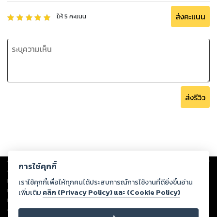
ส่งคะแนน
ให้
5
คะแนน
ส่งรีวิว
Copyright ©
2026
Storylog Co., Ltd. - สตอรี่ล็อกขอสงวนสิทธิ์ไม่รับผิดชอบ
การใช้คุกกี้
ต่อผลงานหรือเนื้อหาใดที่อัปโหลดผ่านเว็บไซต์และปรากฏว่าละเมิดสิทธิใน
ทรัพย์สินทางปัญญาของบุคคลอื่นหรือขัดต่อกฎหมายและศีลธรรม ดังนั้น ผู้อ่าน
เราใช้คุกกี้เพื่อให้ทุกคนได้ประสบการณ์การใช้งานที่ดียิ่งขึ้นอ่าน
ทุกท่านโปรดใช้วิจารณญาณในการกลั่นกรองด้วยตนเอง และหากท่านพบว่าส่วน
เพิ่มเติม
คลิก (Privacy Policy) และ (Cookie Policy)
หนึ่งส่วนใดขัดต่อกฎหมายและศีลธรรม กรุณาแจ้งมายังบริษัท เพื่อทีมงานจะได้
ดำเนินการในทันที ทั้งนี้ ทางสตอรี่ล็อกขอสงวนลิขสิทธิ์ตามพระราชบัญญัติ