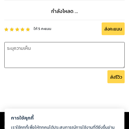
กำลังโหลด ...
ส่งคะแนน
ให้
5
คะแนน
ส่งรีวิว
Copyright ©
2026
Storylog Co., Ltd. - สตอรี่ล็อกขอสงวนสิทธิ์ไม่รับผิดชอบ
การใช้คุกกี้
ต่อผลงานหรือเนื้อหาใดที่อัปโหลดผ่านเว็บไซต์และปรากฏว่าละเมิดสิทธิใน
ทรัพย์สินทางปัญญาของบุคคลอื่นหรือขัดต่อกฎหมายและศีลธรรม ดังนั้น ผู้อ่าน
เราใช้คุกกี้เพื่อให้ทุกคนได้ประสบการณ์การใช้งานที่ดียิ่งขึ้นอ่าน