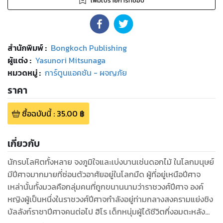
เพิ่มไปรายการที่ชอบ
สำนักพิมพ์
:
Bongkoch Publishing
ผู้แต่ง :
Yasunori Mitsunaga
หมวดหมู่
:
การ์ตูนแอคชัน - ผจญภัย
ราคา
ซื้อฉบับนี้
:
35.00
฿
เกี่ยวกับ
นักรบโลหิตทั้งหลาย จงภูมิใจและเบ่งบานเช่นดอกไม้ ในโลกมนุษย์
มีปีศาจมากมายที่ซ่อนตัวอาศัยอยู่ในโลกมืด ผู้ที่อยู่เหนือปีศาจ
เหล่านั้นทั้งมวลคือกลุ่มคนที่ถูกขนานนามว่าราชวงศ์ปีศาจ องค์
หญิงผู้เป็นหนึ่งในราชวงศ์ปีศาจกำลังอยู่ท่ามกลางสงครามแย่งชิง
บัลลังก์ราชาปีศาจคนต่อไป ฮิโร เด็กหนุ่มผู้ได้ชีวิตกึ่งอมตะหลัง