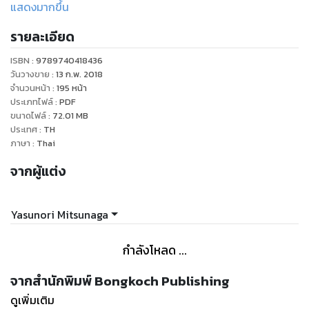
จากได้ดื่มเลือดขององค์หญิง ได้กลายเป็นนักรบโลหิตผู้คอย
แสดงมากขึ้น
อารักขาองค์หญิง มีผู้ไม่หวังดีมากมายพยายามเด็ดชีวิตองค์หญิง
รายละเอียด
ไม่ว่าจะเป็นราชามัมมี่ อัศวินหัวขาด แมงมุม ค้างคาว หรือเรือ
วิญญาณ หลังจากการต่อสู้บนเรือวิญญาณเสร็จสิ้น บุคคลที่โผล่
ISBN :
9789740418436
เข้ามาต่อหน้าองค์หญิงก็คือ พี่ชายร่วมสายโลหิตเดียวกันกับองค์
วันวางขาย
:
13 ก.พ. 2018
หญิง.... การต่อสู้ขององค์หญิงและนักรบโลหิตข้างกาย.... ยังมีต่อ
จำนวนหน้า
:
195
หน้า
ประเภทไฟล์
:
PDF
ไปไม่รู้วันจบ....
ขนาดไฟล์
:
72.01
MB
ประเทศ
:
TH
ภาษา
:
Thai
จากผู้แต่ง
Yasunori Mitsunaga
กำลังโหลด ...
จากสำนักพิมพ์ Bongkoch Publishing
ดูเพิ่มเติม