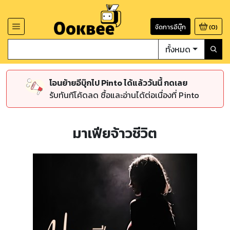
จัดการอีบุ๊ก
(
0
)
ทั้งหมด
โอนย้ายอีบุ๊กไป Pinto ได้แล้ววันนี้ กดเลย
รับทันทีโค้ดลด ซื้อและอ่านได้ต่อเนื่องที่ Pinto
มาเฟียจ้าวชีวิต