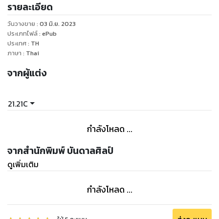
รายละเอียด
วัน ลูกน้องเกือบยี่สิบคน มีทั้งผู้ชายและผู้หญิง ทุกคนทำงาน
ขะมักเขม้นวุ่นวายตามหน้าที่ของตนเอง มีคนมากมายอยากเข้ามา
วันวางขาย
:
03 มิ.ย. 2023
ทำงานร้านนี้ เพราะเฮียเป็นคนอัธยาศัยดี แต่ปากร้ายไปหน่อย และ
ประเภทไฟล์
:
ePub
ผมเองก็เช่นกันที่อยากเข้ามาทำงานที่นี่
ประเทศ
:
TH
ภาษา
:
Thai
ผมเดินเข้ามาสมัครงานถือเอกสารต่าง ๆ ยืนไม่ไกลจากโต๊ะตรง
หน้าเฮียเจมส์ที่กำลังวุ่นวายอยู่ เลขาคนสวยที่อยู่ใกล้ ๆ เดินเข้า
จากผู้แต่ง
มาสอบถามแล้วขอเอกสารไปเขียนข้อมูลสั้น ๆ เพื่อนำไปวางไว้
หน้าเฮีย
21.21C
“เฮียคะ มีเด็กมาสมัครงาน หนูเอาวางไว้ตรงนี้นะคะ” เลขาคนสวย
หยิบกระดาษโพสต์อิทสีเหลืองเขียนข้อมูลสั้น ๆ แปะด้านหน้า
กำลังโหลด ...
เอกสารวางไว้ด้านหน้า ยังไม่ทันหันกลับไปทำงานต่อ ก็ต้องหันไป
ฟังคำสั่งเฮีย
จากสำนักพิมพ์ บันดาลศิลป์
“อืม ๆ เรียกมาหาเลย” เฮียหยิบโพสต์อิทที่แปะ อ่านไม่ถึงสิบวินาที
ดูเพิ่มเติม
หละมั้ง แล้วก็เรียกให้ผมเข้าไป เขาแทบไม่ดูด้วยซ้ำว่าหน้าตาคน
สมัครงานเป็นยังไง วางโพสต์อิททิ้งไว้แล้วกวักมือเรียกให้คนที่
กำลังโหลด ...
สมัครเข้ามาสัมภาษณ์งาน
เลขาเรียกผมเข้าไปอย่างสุภาพ เธอยิ้มให้ผมแววตานั้นสดใส และ
เชื้อเชิญผมเข้าไปพบเฮียเจมส์พร้อมคำอวยพร