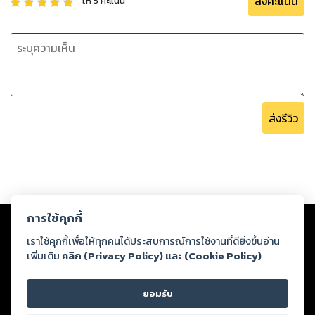
ส่งคะแนน
ให้
5
คะแนน
“เข้าไปพบเฮียได้เลย โชคดีนะคะ”
ส่งรีวิว
Copyright ©
2026
Storylog Co., Ltd. - สตอรี่ล็อกขอสงวนสิทธิ์ไม่รับผิดชอบ
การใช้คุกกี้
ต่อผลงานหรือเนื้อหาใดที่อัปโหลดผ่านเว็บไซต์และปรากฏว่าละเมิดสิทธิใน
ทรัพย์สินทางปัญญาของบุคคลอื่นหรือขัดต่อกฎหมายและศีลธรรม ดังนั้น ผู้อ่าน
เราใช้คุกกี้เพื่อให้ทุกคนได้ประสบการณ์การใช้งานที่ดียิ่งขึ้นอ่าน
ทุกท่านโปรดใช้วิจารณญาณในการกลั่นกรองด้วยตนเอง และหากท่านพบว่าส่วน
เพิ่มเติม
คลิก (Privacy Policy) และ (Cookie Policy)
หนึ่งส่วนใดขัดต่อกฎหมายและศีลธรรม กรุณาแจ้งมายังบริษัท เพื่อทีมงานจะได้
ดำเนินการในทันที ทั้งนี้ ทางสตอรี่ล็อกขอสงวนลิขสิทธิ์ตามพระราชบัญญัติ
ยอมรับ
ลิขสิทธิ์ พ.ศ. 2537 (ฉบับล่าสุด)