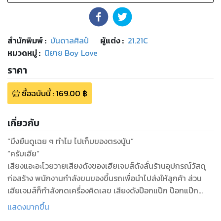
สำนักพิมพ์
:
บันดาลศิลป์
ผู้แต่ง :
21.21C
หมวดหมู่
:
นิยาย Boy Love
ราคา
ซื้อฉบับนี้
:
169.00
฿
เกี่ยวกับ
“มึงยืนดูเฉย ๆ ทำไม ไปเก็บของตรงนู้น”
“ครับเฮีย”
เสียงแอะอะโวยวายเสียงดังของเฮียเจมส์ดังลั่นร้านอุปกรณ์วัสดุ
ก่อสร้าง พนักงานกำลังขนของขึ้นรถเพื่อนำไปส่งให้ลูกค้า ส่วน
เฮียเจมส์ก็กำลังกดเครื่องคิดเลข เสียงดังป๊อกแป๊ก ป๊อกแป๊ก
คำนวณเงินค่าใช้จ่ายต่าง ๆ เงยหน้ามาดูความวุ่นวายเป็นช่วง ๆ
แสดงมากขึ้น
บรรยากาศในร้านอุปกรณ์ก่อสร้างวุ่นวายมาก มีคนเข้าออกตลอด