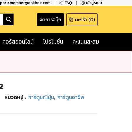
pport: member@ookbee.com
FAQ
เข้าสู่ระบบ
จัดการอีบุ๊ก
ตะกร้า
(
0
)
คอร์สออนไลน์
โปรโมชั่น
คะแนนสะสม
2
หมวดหมู่
:
การ์ตูนญี่ปุ่น
,
การ์ตูนอาชีพ