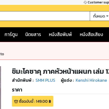
Customer su
ทั้งหมด
การ์ตูน
นิตยสาร
หนังสือพิมพ์
หนังสือเสียง
nto
ชิมะโคซาคุ ภาคหัวหน้าแผนก เล่ม 1
สำนักพิมพ์
:
SMM PLUS
ผู้แต่ง :
Kenshi Hirokane
ราคา
ซื้อฉบับนี้
:
149.00
฿