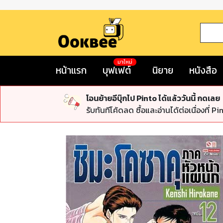
มาใหม่
หน้าแรก
บุฟเฟต์
นิยาย
หนังสือ
โอนย้ายอีบุ๊กไป Pinto ได้แล้ววันนี้ กดเลย
รับทันทีโค้ดลด ซื้อและอ่านได้ต่อเนื่องที่ Pi