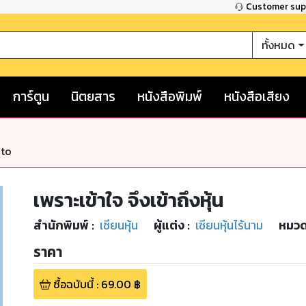
Customer su
ทั้งหมด
การ์ตูน
นิตยสาร
หนังสือพิมพ์
หนังสือเสียง
nto
เพราะเข้าใจ จึงเข้าถึงหุ้น
สำนักพิมพ์
:
เซียนหุ้น
ผู้แต่ง :
เซียนหุ้นไร้นาม
หมวด
ราคา
ซื้อฉบับนี้
:
69.00
฿