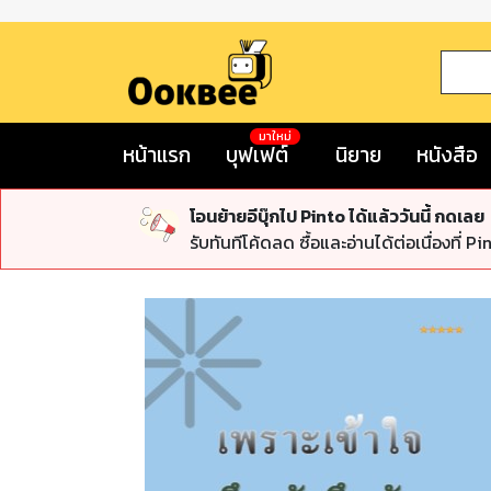
มาใหม่
หน้าแรก
บุฟเฟต์
นิยาย
หนังสือ
โอนย้ายอีบุ๊กไป Pinto ได้แล้ววันนี้ กดเลย
รับทันทีโค้ดลด ซื้อและอ่านได้ต่อเนื่องที่ Pi