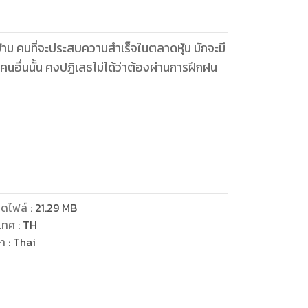
องข้าม คนที่จะประสบความสำเร็จในตลาดหุ้น มักจะมี
ต้องผ่านการฝึกฝน
ดที่เป็นประโยชน์ เพื่อทำความเข้าใจเกี่ยวกับหุ้น
ไม่ต้องเสียเวลา เสียใจ เมื่อต้องเล่นหุ้นขาดทุน
ดไฟล์
:
21.29
MB
เทศ
:
TH
ษา
:
Thai
่อมเพิ่มโอกาสในการสร้างกำไร ขณะเดียวกันก็ลด