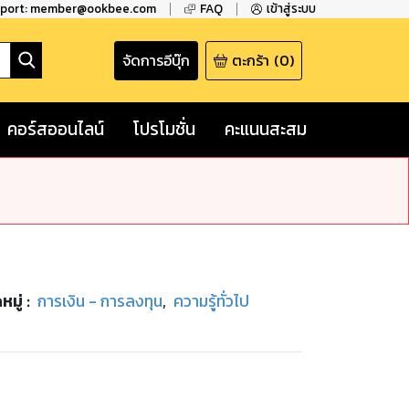
pport: member@ookbee.com
FAQ
เข้าสู่ระบบ
จัดการอีบุ๊ก
ตะกร้า
(
0
)
คอร์สออนไลน์
โปรโมชั่น
คะแนนสะสม
หมู่
:
การเงิน - การลงทุน
,
ความรู้ทั่วไป