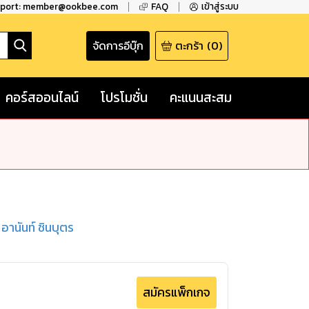
pport: member@ookbee.com
FAQ
เข้าสู่ระบบ
จัดการอีบุ๊ก
ตะกร้า
(
0
)
คอร์สออนไลน์
โปรโมชั่น
คะแนนสะสม
 อานันท์ ชินบุตร
สมัครแพ็กเกจ