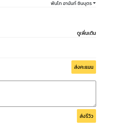
พันโท อานันท์ ชินบุตร
ดูเพิ่มเติม
ส่งคะแนน
ส่งรีวิว