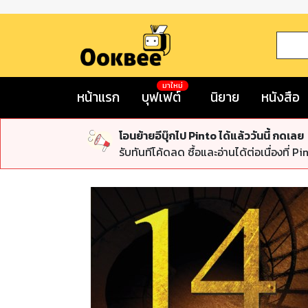
มาใหม่
หน้าแรก
บุฟเฟต์
นิยาย
หนังสือ
โอนย้ายอีบุ๊กไป Pinto ได้แล้ววันนี้ กดเลย
รับทันทีโค้ดลด ซื้อและอ่านได้ต่อเนื่องที่ Pi