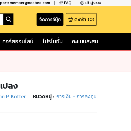
pport: member@ookbee.com
FAQ
เข้าสู่ระบบ
จัดการอีบุ๊ก
ตะกร้า
(
0
)
คอร์สออนไลน์
โปรโมชั่น
คะแนนสะสม
นแปลง
hn P. Kotter
หมวดหมู่
:
การเงิน - การลงทุน