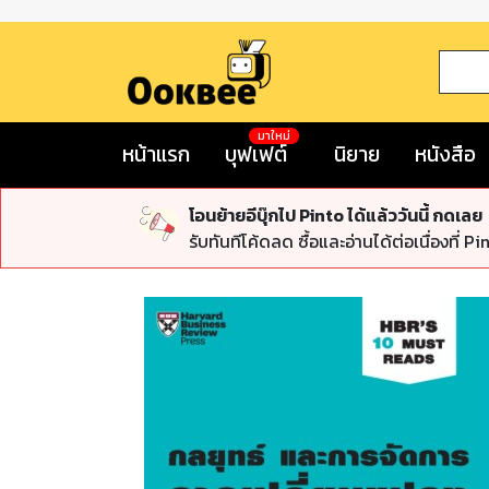
มาใหม่
หน้าแรก
บุฟเฟต์
นิยาย
หนังสือ
โอนย้ายอีบุ๊กไป Pinto ได้แล้ววันนี้ กดเลย
รับทันทีโค้ดลด ซื้อและอ่านได้ต่อเนื่องที่ Pi