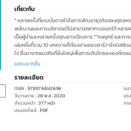
เกี่ยวกับ
" หลายครั้งที่แรงบันดาลใจในการพัฒนาธุรกิจของคุณหดหาย หลายครั้งคุณเจออุปสรรคทั้งเรื่อง
พนักงานและการบริหารแต่ไม่สามารถหาทางออกได้ หลายครั
เป็นผู้นำและหลายครั้งคุณอาจต้องการ ""กลยุทธ์ และการจัดการการเปลี่ยนแปลง"" หนังสือเล่มนี้เป็นอีก
เล่มหนึ่งที่รวม 10 บทความที่ต้องอ่านของฮาร์วาร์ดบิสซิเ
ใจ ซึ่งมาจากแนวคิดที่ยิ่งใหญ่เพื่อการเติบโตขององค์กรแล
และคำแนะนำที่ใช้ได้เสมอไม่ว่าจะสถานการณ์ไหน แล้วคุณจะ
แสดงมากขึ้น
รายละเอียด
• การนำเพื่อให้เกิดการเปลี่ยนแปลง
• การเปลี่ยนแปลงโดยการจูงใจ
ISBN :
9789744142696
ขนา
• การนำเพิ่อการเปลี่ยนแปลงเมื่อธุรกิจกำลังไปได้ไม่ดี
วันวางขาย
:
28 พ.ค. 2020
ประ
• การเปลี่ยนแปลงให้ถึงแก่นอย่างสันติวิธี
จำนวนหน้า
:
377
หน้า
ภา
• สุดยอดเคล็ดลับการเป็นผู้นำเพื่อผ่านจุดพลิกผัน
ประเภทไฟล์
:
PDF
• คู่มือการอยู่รอดของผู้นำ
• เหตุผลที่แท้จริงที่ทำให้พนักงานไม่ยอมเปลี่ยนแปลง