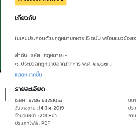
เกี่ยวกับ
ในเล่มประกอบด้วยกฎหมายทหาร 15 ฉบับ พร้อมแนวข้อสอบ จำนวน 16 ชุด ดังนี้
ลำดับ : รหัส : กฎหมาย :-
๑. ประมวลกฎหมายอาญาทหาร พ.ศ. ๒๔๘๗
๒. พ.ร.บ. กฎอัยการศึก พระพุทธศักราช ๒๔๕๗
แสดงมากขึ้น
๓. พระราชกำหนดการบริหารราชการในสถานการณ์ฉุกเฉิน พ.ศ. ๒๕๔๘
รายละเอียด
๔. พ.ร.บ. การรักษาความมั่นคงภายในราชอาณาจักร พ.ศ. ๒๕๕๑
๕. พ.ร.บ. กำหนดวิทยฐานะผู้สำเร็จวิชาการทหาร พ.ศ. ๒๔๙๗
ISBN :
9786163251053
ขนา
๖. พ.ร.บ. เครื่องแบบทหาร พุทธศักราช ๒๔๗๗
วันวางขาย
:
14 มี.ค. 2019
ประ
๗. พ.ร.บ. ธรรมนูญศาลทหาร พ.ศ. ๒๔๙๘
จำนวนหน้า
:
201
หน้า
ภา
๘. พ.ร.บ. ยศทหาร พุทธศักราช ๒๔๗๙
ประเภทไฟล์
:
PDF
๙. พ.ร.บ. ระเบียบข้าราชการทหาร พ.ศ. ๒๕๒๑