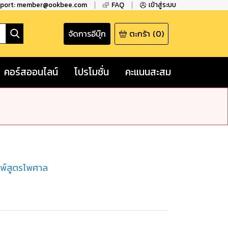
pport: member@ookbee.com
FAQ
เข้าสู่ระบบ
จัดการอีบุ๊ก
ตะกร้า
(
0
)
คอร์สออนไลน์
โปรโมชั่น
คะแนนสะสม
มพ์สูตรไพศาล