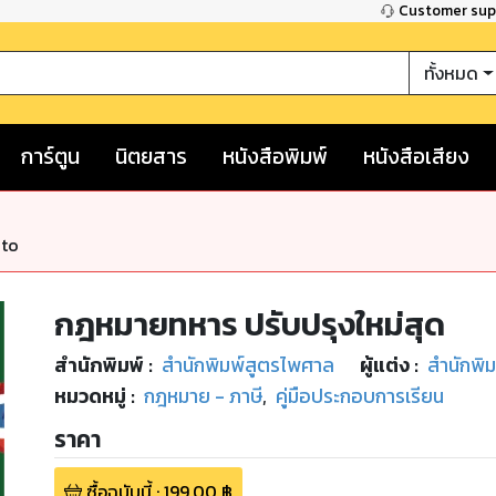
Customer su
ทั้งหมด
การ์ตูน
นิตยสาร
หนังสือพิมพ์
หนังสือเสียง
nto
กฎหมายทหาร ปรับปรุงใหม่สุด
สำนักพิมพ์
:
สำนักพิมพ์สูตรไพศาล
ผู้แต่ง :
สำนักพิ
หมวดหมู่
:
กฎหมาย - ภาษี
,
คู่มือประกอบการเรียน
ราคา
ซื้อฉบับนี้
:
199.00
฿