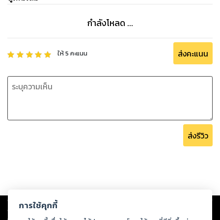
กำลังโหลด ...
ส่งคะแนน
ให้
5
คะแนน
ส่งรีวิว
Copyright ©
2026
Storylog Co., Ltd. - สตอรี่ล็อกขอสงวนสิทธิ์ไม่รับผิดชอบ
การใช้คุกกี้
ต่อผลงานหรือเนื้อหาใดที่อัปโหลดผ่านเว็บไซต์และปรากฏว่าละเมิดสิทธิใน
ทรัพย์สินทางปัญญาของบุคคลอื่นหรือขัดต่อกฎหมายและศีลธรรม ดังนั้น ผู้อ่าน