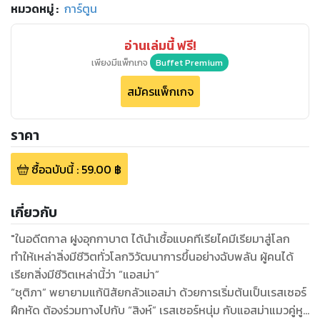
หมวดหมู่
:
การ์ตูน
อ่านเล่มนี้ ฟรี!
เพียงมีแพ็กเกจ
Buffet Premium
สมัครแพ็กเกจ
ราคา
ซื้อฉบับนี้
:
59.00
฿
เกี่ยวกับ
"ในอดีตกาล ฝูงอุกกาบาต ได้นำเชื้อแบคทีเรียไคมีเรียมาสู่โลก
ทำให้เหล่าสิ่งมีชีวิตทั่วโลกวิวัฒนาการขึ้นอย่างฉับพลัน ผู้คนได้
เรียกสิ่งมีชีวิตเหล่านี้ว่า ”แอสม่า”
“ชุติภา” พยายามแก้นิสัยกลัวแอสม่า ด้วยการเริ่มต้นเป็นเรสเซอร์
ฝึกหัด ต้องร่วมทางไปกับ “สิงห์” เรสเซอร์หนุ่ม กับแอสม่าแมวคู่หู