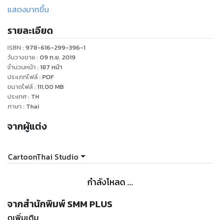
“เจ้าเหมียว” ในภารกิจสุดปวดหัวในการดูแล “คูแคท” แอสม่าสาย
แสดงมากขึ้น
พันธุ์พิเศษ แต่เรื่องยุ่งๆกลับยิ่งยุ่งขึ้นไปอีกเมื่อผู้ประสงค์ร้าย
รายละเอียด
ลึกลับปรากฏตัวขึ้น
"
ISBN :
978-616-299-396-1
วันวางขาย
:
09 ก.ย. 2019
จำนวนหน้า
:
187
หน้า
ประเภทไฟล์
:
PDF
ขนาดไฟล์
:
111.00
MB
ประเทศ
:
TH
ภาษา
:
Thai
จากผู้แต่ง
CartoonThai Studio
กำลังโหลด ...
จากสำนักพิมพ์ SMM PLUS
ดูเพิ่มเติม